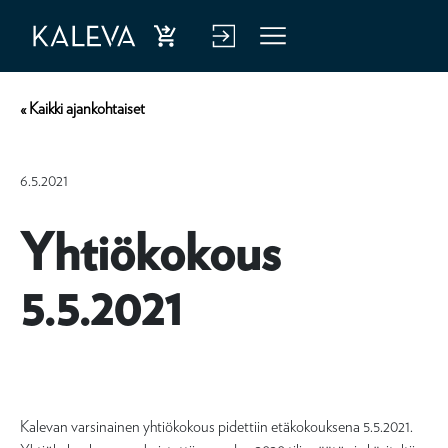
Ost
Kirj
Vali
a
aud
kko
« Kaikki ajankohtaiset
hen
u
kiva
verk
6.5.2021
kuu
kop
tus
alve
Yhtiökokous
luu
5.5.2021
n
Kalevan varsinainen yhtiökokous pidettiin etäkokouksena 5.5.2021.