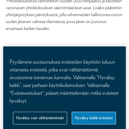
Yhtiökokouksessa vahvistettiin vuoden 2020 tilinpäätös ja käsiteltiin
varsinaisen yhtiökokouksen sääntömääräiset asiat. Lisäksi päätettiin
yhtiöjärjestyksen päivityksestä, jolla selvennetään hallintoneuvoston
uuden jäsenen valintaa tilanteessa, jossa jäsen on joutunut
eroamaan kesken kauden.
Kalevan säästövakuutusten
Pyydämme suostumuksesi evästeiden käyttöön lukuun
ottamatta evästeitä, jotka ovat välttämättömiä
lisäetujärjestelmän päivitys
sivustomme toiminnan kannalta. Valitsemalla ”Hyväksy
(terminaalibonusmalli)
kaikki”, saat parhaan käyttökokemuksen. Valitsemalla
"Evästeasetukset", pääset määrittelemään mitkä evästeet
hyväksyt.
Kaleva otti vuonna 2003 käyttöönsä säästövakuutuskantaa
Hyväksy vain välttämättömät
Hyväksy kaikki evästeet
koskevan lisäetujärjestelmän niin sanotun terminaalibonusmallin.
Mallilla jaetaan vakuutuksille lisäetuna niiden tuottama