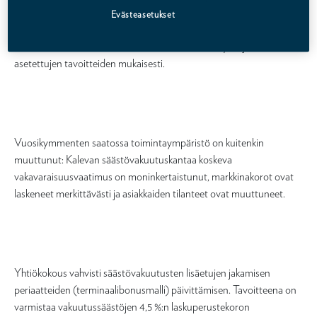
sijoitustoiminnan ylijäämä. Lisäedut jaetaan mahdollisimman
Evästeasetukset
tasapuolisesti ja oikeudenmukaisesti lisäetuun oikeutetuille
vakuutuksille. Terminaalibonusmalli on toiminut hyvin ja sille
asetettujen tavoitteiden mukaisesti.
Vuosikymmenten saatossa toimintaympäristö on kuitenkin
muuttunut: Kalevan säästövakuutuskantaa koskeva
vakavaraisuusvaatimus on moninkertaistunut, markkinakorot ovat
laskeneet merkittävästi ja asiakkaiden tilanteet ovat muuttuneet.
Yhtiökokous vahvisti säästövakuutusten lisäetujen jakamisen
periaatteiden (terminaalibonusmalli) päivittämisen. Tavoitteena on
varmistaa vakuutussäästöjen 4,5 %:n laskuperustekoron