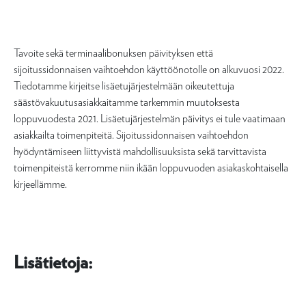
Tavoite sekä terminaalibonuksen päivityksen että
sijoitussidonnaisen vaihtoehdon käyttöönotolle on alkuvuosi 2022.
Tiedotamme kirjeitse lisäetujärjestelmään oikeutettuja
säästövakuutusasiakkaitamme tarkemmin muutoksesta
loppuvuodesta 2021. Lisäetujärjestelmän päivitys ei tule vaatimaan
asiakkailta toimenpiteitä. Sijoitussidonnaisen vaihtoehdon
hyödyntämiseen liittyvistä mahdollisuuksista sekä tarvittavista
toimenpiteistä kerromme niin ikään loppuvuoden asiakaskohtaisella
kirjeellämme.
Lisätietoja: