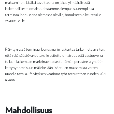
maksaminen. Lisäksi tavoitteena on jakaa ylimääräisestä
laskennallisesta omaisuudestamme aiempaa suurempi osa
terminaalibonuksena olemassa oleville, bonukseen oikeutetuille
vakuutuksille.
Päivityksessä terminaalibonusmallin laskentaa tarkennetaan siten,
että sekä säästövakuutuksille ositettu omaisuus että vastuuvelka
tullaan laskemaan markkinaehtoisesti. Tämän perusteella yhtiöön
kertynyt omaisuus määritellään lisäetujen maksamista varten
uudella tavalla. Päivityksen vaatimat työt toteutetaan vuoden 2021
aikana.
Mahdollisuus