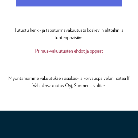
Tutustu henki- ja tapaturmavakuutusta koskeviin ehtoihin ja
tuoteoppaisiin:
Primus-vakuutusten ehdot ja oppaat
Myöntämämme vakuutuksen asiakas- ja korvauspalvelun hoitaa If
Vahinkovakuutus Oyj, Suomen sivuliike.