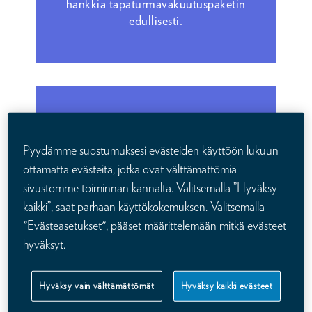
hankkia tapaturmavakuutuspaketin
edullisesti.
Vartissa
Pyydämme suostumuksesi evästeiden käyttöön lukuun
ottamatta evästeitä, jotka ovat välttämättömiä
sivustomme toiminnan kannalta. Valitsemalla ”Hyväksy
kaikki”, saat parhaan käyttökokemuksen. Valitsemalla
Hanki tapaturmavakuutus
"Evästeasetukset", pääset määrittelemään mitkä evästeet
verkkokaupasta ilman
hyväksyt.
terveysselvitystä.
Hyväksy vain välttämättömät
Hyväksy kaikki evästeet