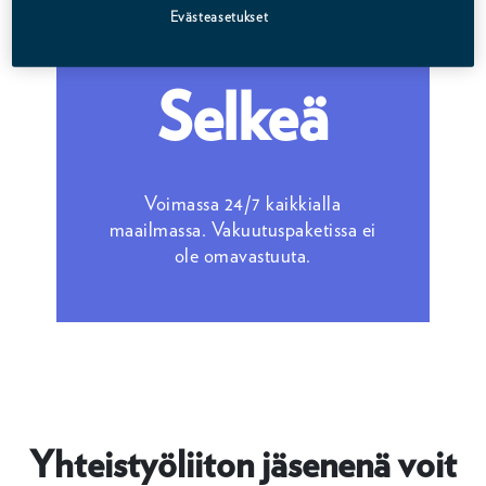
Evästeasetukset
Selkeä
Voimassa 24/7 kaikkialla
maailmassa. Vakuutuspaketissa ei
ole omavastuuta.
Yhteistyöliiton jäsenenä voit