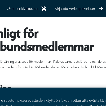
Osta henkivakuutus
Kirjaudu verkkopalveluun
ligt för
örbundsmedlemmar
llsförsäkring är avsedd för medlemmar i Kalevas samarbetsförbund och deras 
nde medlemsförmån från förbundet: du kan försäkra hela din familj till förm
.
ring
familjens levnadsstandard med en engångsersättning om du avlider.
suostumuksesi evästeiden käyttöön lukuun ottamatta evästeitä, j