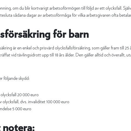
ing, om du blir kortvarigt arbetsoförmögen till följd av ett olycksfall. Själv
 utesluta sådana dagar av arbetsoförmåga för vilka arbetsgivaren ofta betalar
sförsäkring för barn
äkring är en enkel och prisvärd olycksfallsförsäkring, som gäller fram till 25
äffat vid tävlingsidrott upp till 18 års ålder. Den gäller alltid och överallt, u
r följande skydd:
v olycksfall 20 000 euro
v olycksfall, dvs. invaliditet 100 000 euro
ndelse 5 000 euro
t notera: