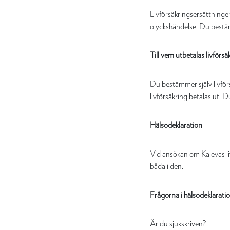
Livförsäkringsersättningen
olyckshändelse. Du bestä
Till vem utbetalas livförs
Du bestämmer själv livför
livförsäkring betalas ut. 
Hälsodeklaration
Vid ansökan om Kalevas livf
båda i den.
Frågorna i hälsodeklaratio
Är du sjukskriven?