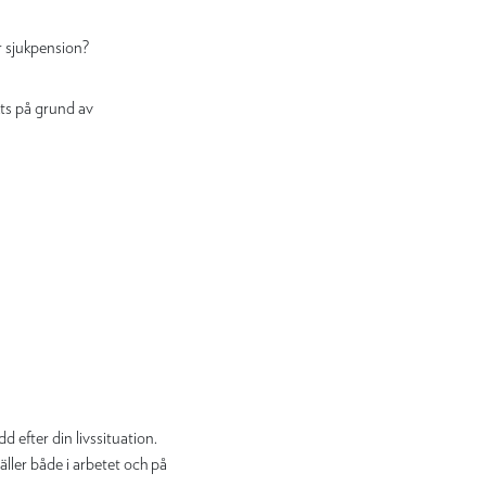
er sjukpension?
kts på grund av
dd efter din livssituation.
äller både i arbetet och på