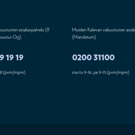
uutusten asiakaspalvelu (If
Muiden Kalevan vakuutusten asiak
kuutus Oyj)
(Mandatum)
9 19 19
0200 31100
18 (pvm/mpm)
ma-to 9-16, pe 9-15 (pvm/mpm)