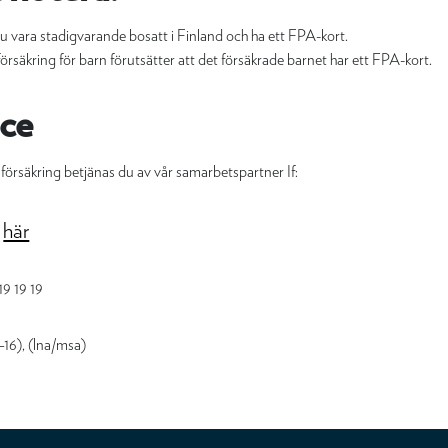
 du vara stadigvarande bosatt i Finland och ha ett FPA-kort.
försäkring för barn förutsätter att det försäkrade barnet har ett FPA-kort.
ce
n försäkring betjänas du av vår samarbetspartner If:
här
n
19 19 19
0–16), (lna/msa)