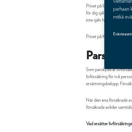
välttämät
Priset på livförsäkringen 
parhaan k
för dig själv, och också d
mitkä evä
inte själv hör till någon
Evästeaset
Priset på Kalevas livförsä
Parskydd
Som parskydd är livförsäk
livförsäkring för två pers
ersättningsbelopp. Försäk
När den ena försäkrade avl
försäkrade avlider samtidi
Vad ersätter livförsäkring