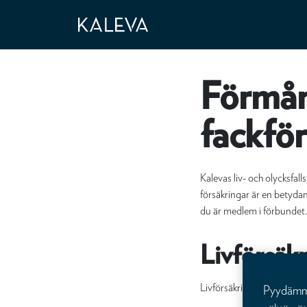
Förmån
fackf
Kalevas liv- och olycksfa
försäkringar är en betyda
du är medlem i förbundet
Livförsäk
Livförsäkringen tryggar 
Pyydämme 