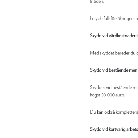
fritiden.
I olycksfallsförsäkringen i
Skydd vid vårdkostnader til
Med skyddet bereder du dig 
Skydd vid bestående men til
Skyddet vid bestående men 
högst 80 000 euro.
Du kan också komplettera d
Skydd vid kortvarig arbe