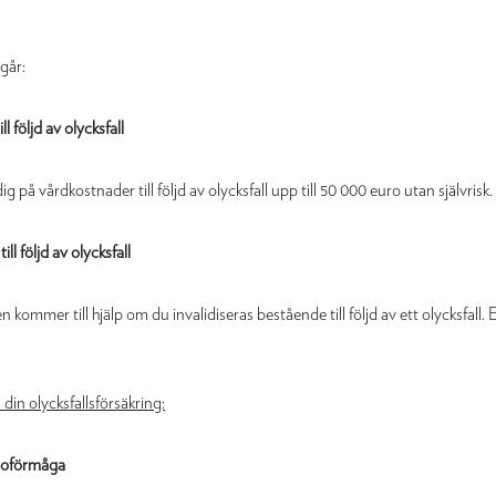
ngår:
l följd av olycksfall
på vårdkostnader till följd av olycksfall upp till 50 000 euro utan självrisk.
l följd av olycksfall
kommer till hjälp om du invalidiseras bestående till följd av ett olycksfall.
in olycksfallsförsäkring:
tsoförmåga