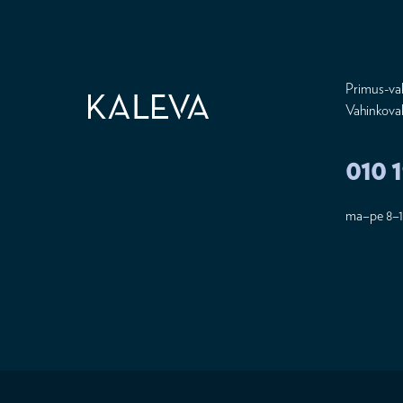
Primus-vak
Vahinkova
010 1
ma–pe 8–