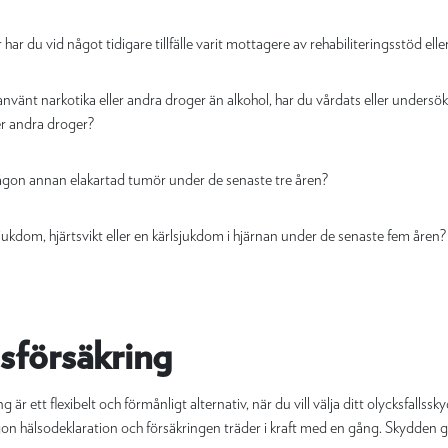
 har du vid något tidigare tillfälle varit mottagere av rehabiliteringsstöd ell
nvänt narkotika eller andra droger än alkohol, har du vårdats eller undersö
er andra droger?
någon annan elakartad tumör under de senaste tre åren?
jukdom, hjärtsvikt eller en kärlsjukdom i hjärnan under de senaste fem åren?
lsförsäkring
 är ett flexibelt och förmånligt alternativ, när du vill välja ditt olycksfallssky
gon hälsodeklaration och försäkringen träder i kraft med en gång. Skydden g