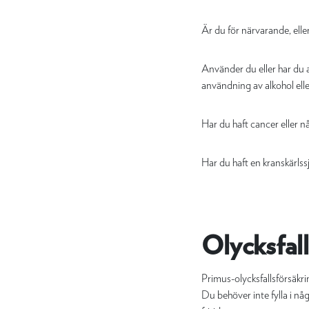
Är du för närvarande, eller
Använder du eller har du a
användning av alkohol ell
Har du haft cancer eller 
Har du haft en kranskärlss
Olycksfal
Primus-olycksfallsförsäkring
Du behöver inte fylla i nå