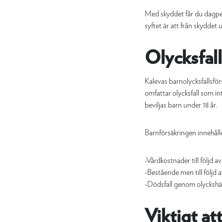
Med skyddet får du dagpenn
syftet är att från skyddet
Olycksfall
Kalevas barnolycksfallsförs
omfattar olycksfall som intr
beviljas barn under 18 år.
Barnförsäkringen innehålle
-Vårdkostnader till följd a
-Bestående men till följd a
-Dödsfall genom olyckshä
Viktigt at