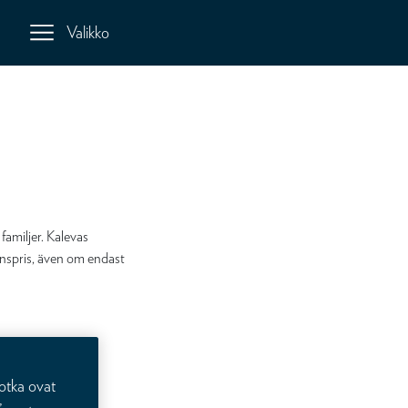
Valikko
familjer. Kalevas
ånspris, även om endast
otka ovat