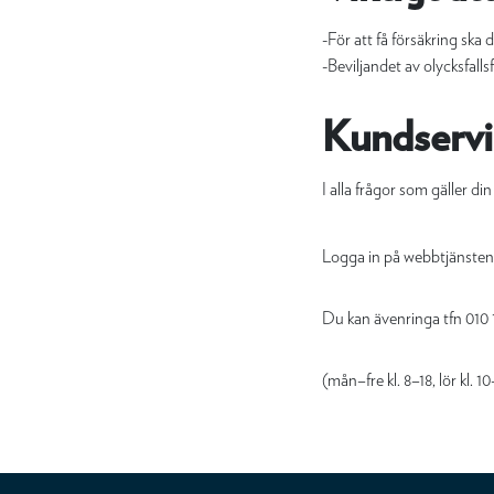
-För att få försäkring ska
-Beviljandet av olycksfalls
Kundservi
I alla frågor som gäller di
Logga in på webbtjänste
Du kan ävenringa tfn 010 
(mån–fre kl. 8–18, lör kl. 1