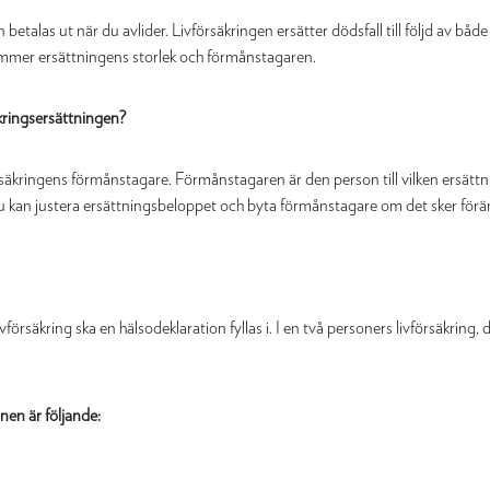
 betalas ut när du avlider. Livförsäkringen ersätter dödsfall till följd av bå
mmer ersättningens storlek och förmånstagaren.
äkringsersättningen?
säkringens förmånstagare. Förmånstagaren är den person till vilken ersättn
Du kan justera ersättningsbeloppet och byta förmånstagare om det sker föränd
örsäkring ska en hälsodeklaration fyllas i. I en två personers livförsäkring, d
nen är följande: