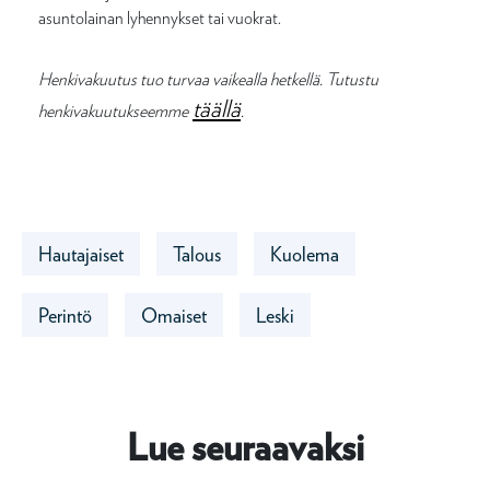
asuntolainan lyhennykset tai vuokrat.
Henkivakuutus
tuo turvaa vaikealla hetkellä. Tutustu
täällä
henkivakuutukseemme
.
Hautajaiset
Talous
Kuolema
Perintö
Omaiset
Leski
Lue seuraavaksi