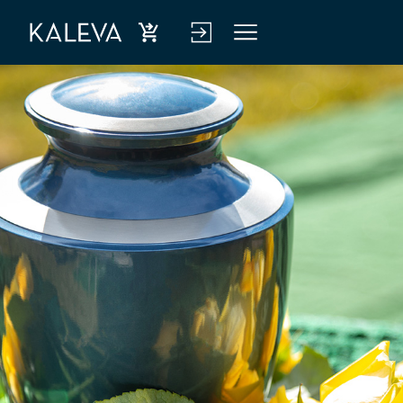
Ost
Kirj
Vali
a
aud
kko
hen
u
kiva
verk
kuu
kop
tus
alve
luu
n