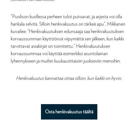
”Puolison kuollessa perheen tulot putoavat, ja arjesta voi olla
hankala selvitä. Silloin henkivakuutus on tärkeä apu”, Mikkanen
kuvailee: “Henkivakuutuksen edunsaaja saa henkivakuutuksen
korvaussumman käyttöönsä viipymättä sen jälkeen, kun kaikki
tarvittavat asiakirjat on toimitettu.” Henkivakuutuksen
korvaussummaa voi käyttää esimerkiksi asuntolainan
lyhennykseen ja muihin kuukausittaisiin juokseviin menoihin.
Henkivakuutus kannattaa ottaa silloin, kun kaikki on hyvin.
Osta henkivakuutus täältä