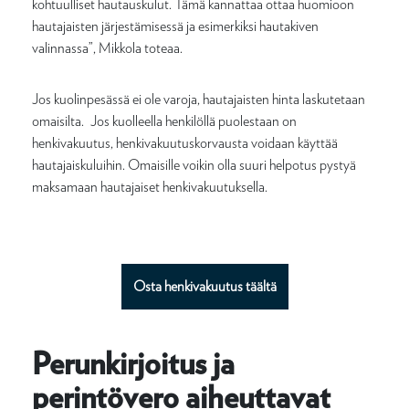
kohtuulliset hautauskulut. Tämä kannattaa ottaa huomioon
hautajaisten järjestämisessä ja esimerkiksi hautakiven
valinnassa”, Mikkola toteaa.
Jos kuolinpesässä ei ole varoja, hautajaisten hinta laskutetaan
omaisilta. Jos kuolleella henkilöllä puolestaan on
henkivakuutus, henkivakuutuskorvausta voidaan käyttää
hautajaiskuluihin. Omaisille voikin olla suuri helpotus pystyä
maksamaan hautajaiset henkivakuutuksella.
Osta henkivakuutus täältä
Perunkirjoitus ja
perintövero aiheuttavat