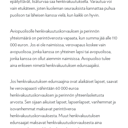
epäilyttävät, lisäturvaa saa henkivakuutuksella. Varautua voi
vain etukäteen, joten kuoleman seurauksista kannattaa puhua
puolison tai läheisen kanssa vielä, kun kaikki on hyvin.
Aviopuolisolle henkivakuutuskorvauksen ja perinnön
yhteismäärä on perintöverosta vapaata, kun summa jää alle 110
000 euron. Jos ei ole naimisissa, verovapaus koskee vain
avopuolisoa, jonka kanssa on yhteinen lapsi tai avopuolisoa,
jonka kanssa on ollut aiemmin naimisissa. Avopuoliso tulee
aina erikseen nimetä henkivakuutuksen edunsaajaksi.
Jos henkivakuutuksen edunsaajina ovat alaikäiset lapset, saavat
he verovapaasti vähintään 60 000 euroa
henkivakuutuskorvauksen ja perinnön yhteenlasketusta
arvosta. Sen sijaan aikuiset lapset, lapsenlapset, vanhemmat ja
isovanhemmat maksavat perintöveroa
henkivakuutuskorvauksesta. Muut henkivakuutuksen
edunsaajat maksavat henkivakuutuskorvauksesta aina