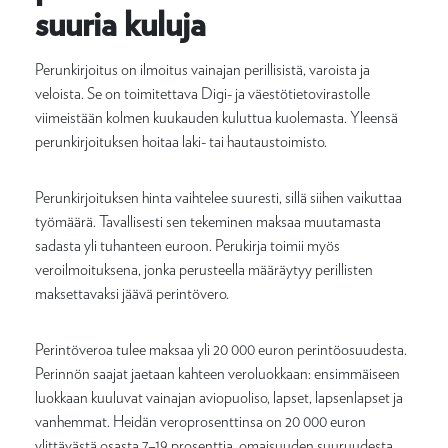
suuria kuluja
Perunkirjoitus on ilmoitus vainajan perillisistä, varoista ja
veloista. Se on toimitettava Digi- ja väestötietovirastolle
viimeistään kolmen kuukauden kuluttua kuolemasta. Yleensä
perunkirjoituksen hoitaa laki- tai hautaustoimisto.
Perunkirjoituksen hinta vaihtelee suuresti, sillä siihen vaikuttaa
työmäärä. Tavallisesti sen tekeminen maksaa muutamasta
sadasta yli tuhanteen euroon. Perukirja toimii myös
veroilmoituksena, jonka perusteella määräytyy perillisten
maksettavaksi jäävä perintövero.
Perintöveroa tulee maksaa yli 20 000 euron perintöosuudesta.
Perinnön saajat jaetaan kahteen veroluokkaan: ensimmäiseen
luokkaan kuuluvat vainajan aviopuoliso, lapset, lapsenlapset ja
vanhemmat. Heidän veroprosenttinsa on 20 000 euron
ylittävästä osasta 7–19 prosenttia, omaisuuden suuruudesta