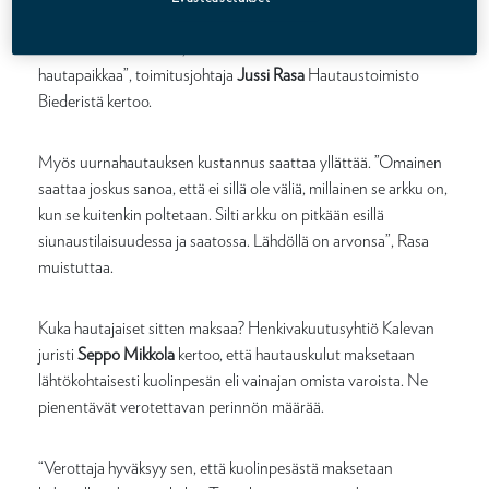
pelkästään vainajan hautaaminen arkussa maksaa vähintään
muutama tuhat euroa, eikä summassa ole mukana
hautapaikkaa”, toimitusjohtaja
Jussi Rasa
Hautaustoimisto
Biederistä kertoo.
Myös uurnahautauksen kustannus saattaa yllättää. ”Omainen
saattaa joskus sanoa, että ei sillä ole väliä, millainen se arkku on,
kun se kuitenkin poltetaan. Silti arkku on pitkään esillä
siunaustilaisuudessa ja saatossa. Lähdöllä on arvonsa”, Rasa
muistuttaa.
Kuka hautajaiset sitten maksaa? Henkivakuutusyhtiö Kalevan
juristi
Seppo Mikkola
kertoo, että hautauskulut maksetaan
lähtökohtaisesti kuolinpesän eli vainajan omista varoista. Ne
pienentävät verotettavan perinnön määrää.
“Verottaja hyväksyy sen, että kuolinpesästä maksetaan