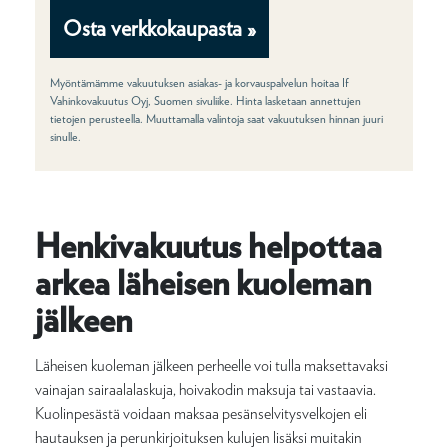
Osta verkkokaupasta »
Myöntämämme vakuutuksen asiakas- ja korvauspalvelun hoitaa If
Vahinkovakuutus Oyj, Suomen sivuliike. Hinta lasketaan annettujen
tietojen perusteella. Muuttamalla valintoja saat vakuutuksen hinnan juuri
sinulle.
Henkivakuutus helpottaa
arkea läheisen kuoleman
jälkeen
Läheisen kuoleman jälkeen perheelle voi tulla maksettavaksi
vainajan sairaalalaskuja, hoivakodin maksuja tai vastaavia.
Kuolinpesästä voidaan maksaa pesänselvitysvelkojen eli
hautauksen ja perunkirjoituksen kulujen lisäksi muitakin