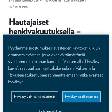
alta asiantuntijoiden vinkit kuoleman kustannuksien
hoitamiseen.
Hautajaiset
henkivakuutuksella –
henkivakuutus helpottaa
arkea vaikealla hetkellä
Pyydämme suostumuksesi evästeiden käyttöön lukuun
ottamatta evästeitä, jotka ovat välttämättömiä
Kun tärkeä ihminen kuolee, omaisilla on paljon järjesteltävää
sivustomme toiminnan kannalta. Valitsemalla ”Hyväksy
surutyön ohella. Yksi ensimmäisistä konkreettisista tehtävistä
kaikki”, saat parhaan käyttökokemuksen. Valitsemalla
on läheisen hautajaisten järjestäminen. Hautajaisten hinnat
"Evästeasetukset", pääset määrittelemään mitkä evästeet
tulevat monille yllätyksenä. Hinnat vaihtelevat, mutta
hyväksyt.
hautajaiskulut arkkuhautauksella ja hautapaikan hoidolla
maksaa yleensä noin 7 000 euroa ja uurnahautauksella vähän
alle 3 000 euroa.
Hyväksy vain välttämättömät
Hyväksy kaikki evästeet
”Kun ajatellaan niin sanotusti pakollisia kustannuksia,
Evästeasetukset