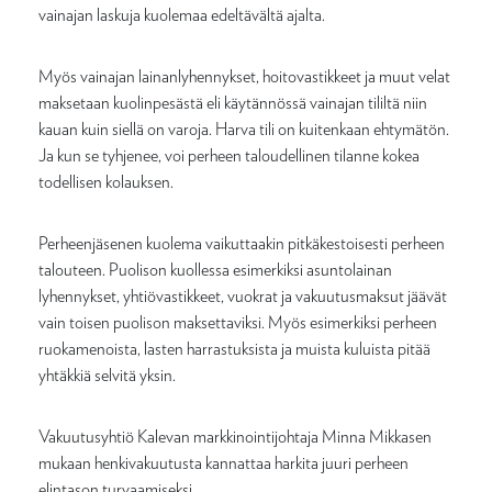
vainajan laskuja kuolemaa edeltävältä ajalta.
Myös vainajan lainanlyhennykset, hoitovastikkeet ja muut velat
maksetaan kuolinpesästä eli käytännössä vainajan tililtä niin
kauan kuin siellä on varoja. Harva tili on kuitenkaan ehtymätön.
Ja kun se tyhjenee, voi perheen taloudellinen tilanne kokea
todellisen kolauksen.
Perheenjäsenen kuolema vaikuttaakin pitkäkestoisesti perheen
talouteen. Puolison kuollessa esimerkiksi asuntolainan
lyhennykset, yhtiövastikkeet, vuokrat ja vakuutusmaksut jäävät
vain toisen puolison maksettaviksi. Myös esimerkiksi perheen
ruokamenoista, lasten harrastuksista ja muista kuluista pitää
yhtäkkiä selvitä yksin.
Vakuutusyhtiö Kalevan markkinointijohtaja Minna Mikkasen
mukaan henkivakuutusta kannattaa harkita juuri perheen
elintason turvaamiseksi.