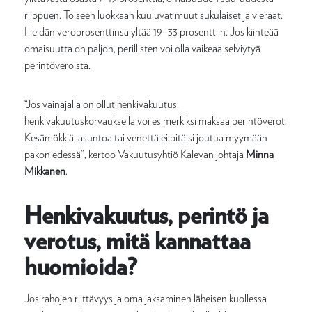
riippuen. Toiseen luokkaan kuuluvat muut sukulaiset ja vieraat.
Heidän veroprosenttinsa yltää 19–33 prosenttiin. Jos kiinteää
omaisuutta on paljon, perillisten voi olla vaikeaa selviytyä
perintöveroista.
“Jos vainajalla on ollut henkivakuutus,
henkivakuutuskorvauksella voi esimerkiksi maksaa perintöverot.
Kesämökkiä, asuntoa tai venettä ei pitäisi joutua myymään
pakon edessä”, kertoo Vakuutusyhtiö Kalevan johtaja
Minna
Mikkanen
.
Henkivakuutus, perintö ja
verotus, mitä kannattaa
huomioida?
Jos rahojen riittävyys ja oma jaksaminen läheisen kuollessa