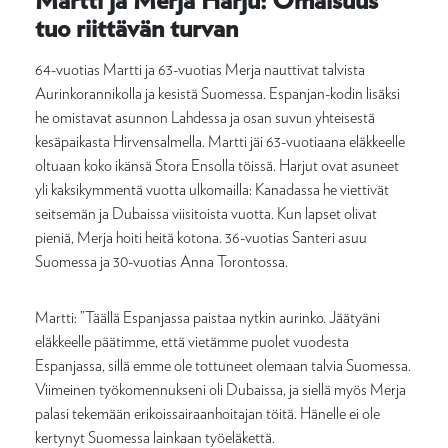
tuo riittävän turvan
64-vuotias Martti ja 63-vuotias Merja nauttivat talvista
Aurinkorannikolla ja kesistä Suomessa. Espanjan-kodin lisäksi
he omistavat asunnon Lahdessa ja osan suvun yhteisestä
kesäpaikasta Hirvensalmella. Martti jäi 63-vuotiaana eläkkeelle
oltuaan koko ikänsä Stora Ensolla töissä. Harjut ovat asuneet
yli kaksikymmentä vuotta ulkomailla: Kanadassa he viettivät
seitsemän ja Dubaissa viisitoista vuotta. Kun lapset olivat
pieniä, Merja hoiti heitä kotona. 36-vuotias Santeri asuu
Suomessa ja 30-vuotias Anna Torontossa.
Martti: ”Täällä Espanjassa paistaa nytkin aurinko. Jäätyäni
eläkkeelle päätimme, että vietämme puolet vuodesta
Espanjassa, sillä emme ole tottuneet olemaan talvia Suomessa.
Viimeinen työkomennukseni oli Dubaissa, ja siellä myös Merja
palasi tekemään erikoissairaanhoitajan töitä. Hänelle ei ole
kertynyt Suomessa lainkaan työeläkettä.