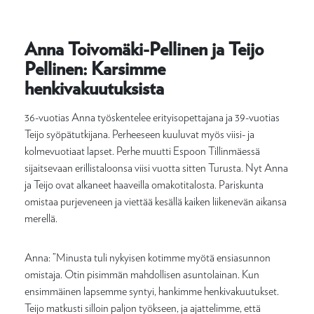
Anna Toivomäki-Pellinen ja Teijo
Pellinen: Karsimme
henkivakuutuksista
36-vuotias Anna työskentelee erityisopettajana ja 39-vuotias
Teijo syöpätutkijana. Perheeseen kuuluvat myös viisi- ja
kolmevuotiaat lapset. Perhe muutti Espoon Tillinmäessä
sijaitsevaan erillistaloonsa viisi vuotta sitten Turusta. Nyt Anna
ja Teijo ovat alkaneet haaveilla omakotitalosta. Pariskunta
omistaa purjeveneen ja viettää kesällä kaiken liikenevän aikansa
merellä.
Anna: ”Minusta tuli nykyisen kotimme myötä ensiasunnon
omistaja. Otin pisimmän mahdollisen asuntolainan. Kun
ensimmäinen lapsemme syntyi, hankimme henkivakuutukset.
Teijo matkusti silloin paljon työkseen, ja ajattelimme, että