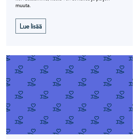
muuta.
Lue lisää