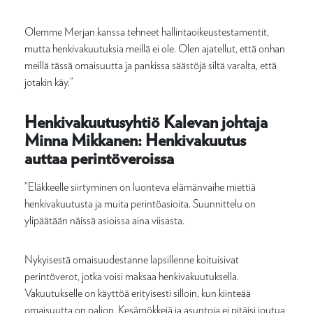
Olemme Merjan kanssa tehneet hallintaoikeustestamentit,
mutta henkivakuutuksia meillä ei ole. Olen ajatellut, että onhan
meillä tässä omaisuutta ja pankissa säästöjä siltä varalta, että
jotakin käy.”
Henkivakuutusyhtiö Kalevan johtaja
Minna Mikkanen: Henkivakuutus
auttaa perintöveroissa
”Eläkkeelle siirtyminen on luonteva elämänvaihe miettiä
henkivakuutusta ja muita perintöasioita. Suunnittelu on
ylipäätään näissä asioissa aina viisasta.
Nykyisestä omaisuudestanne lapsillenne koituisivat
perintöverot, jotka voisi maksaa henkivakuutuksella.
Vakuutukselle on käyttöä erityisesti silloin, kun kiinteää
omaisuutta on paljon. Kesämökkejä ja asuntoja ei pitäisi joutua