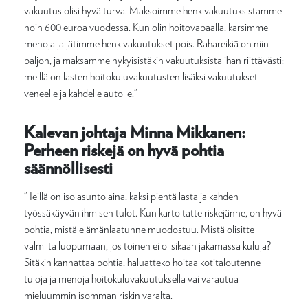
vakuutus olisi hyvä turva. Maksoimme henkivakuutuksistamme
noin 600 euroa vuodessa. Kun olin hoitovapaalla, karsimme
menoja ja jätimme henkivakuutukset pois. Rahareikiä on niin
paljon, ja maksamme nykyisistäkin vakuutuksista ihan riittävästi:
meillä on lasten hoitokuluvakuutusten lisäksi vakuutukset
veneelle ja kahdelle autolle.”
Kalevan johtaja Minna Mikkanen:
Perheen riskejä on hyvä pohtia
säännöllisesti
”Teillä on iso asuntolaina, kaksi pientä lasta ja kahden
työssäkäyvän ihmisen tulot. Kun kartoitatte riskejänne, on hyvä
pohtia, mistä elämänlaatunne muodostuu. Mistä olisitte
valmiita luopumaan, jos toinen ei olisikaan jakamassa kuluja?
Sitäkin kannattaa pohtia, haluatteko hoitaa kotitaloutenne
tuloja ja menoja hoitokuluvakuutuksella vai varautua
mieluummin isomman riskin varalta.