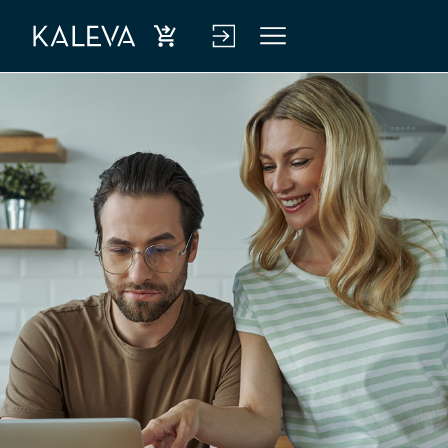
Ost
Kirj
Vali
a
aud
kko
hen
u
kiva
verk
kuu
kop
tus
alve
luu
n