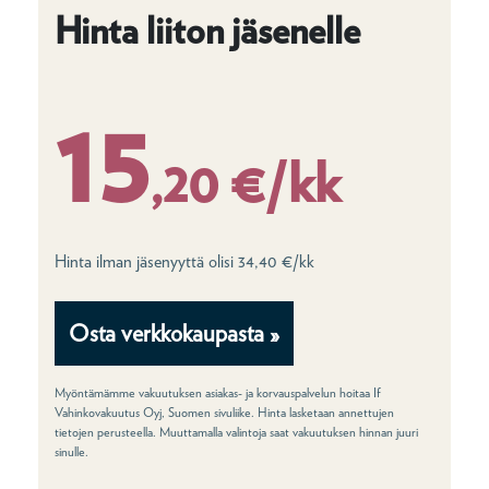
Hinta liiton jäsenelle
15
,20 €/kk
Hinta ilman jäsenyyttä olisi 34,40 €/kk
Osta verkkokaupasta »
Myöntämämme vakuutuksen asiakas- ja korvauspalvelun hoitaa If
Vahinkovakuutus Oyj, Suomen sivuliike. Hinta lasketaan annettujen
tietojen perusteella. Muuttamalla valintoja saat vakuutuksen hinnan juuri
sinulle.