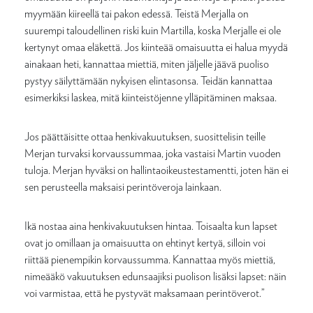
myymään kiireellä tai pakon edessä. Teistä Merjalla on
suurempi taloudellinen riski kuin Martilla, koska Merjalle ei ole
kertynyt omaa eläkettä. Jos kiinteää omaisuutta ei halua myydä
ainakaan heti, kannattaa miettiä, miten jäljelle jäävä puoliso
pystyy säilyttämään nykyisen elintasonsa. Teidän kannattaa
esimerkiksi laskea, mitä kiinteistöjenne ylläpitäminen maksaa.
Jos päättäisitte ottaa henkivakuutuksen, suosittelisin teille
Merjan turvaksi korvaussummaa, joka vastaisi Martin vuoden
tuloja. Merjan hyväksi on hallintaoikeustestamentti, joten hän ei
sen perusteella maksaisi perintöveroja lainkaan.
Ikä nostaa aina henkivakuutuksen hintaa. Toisaalta kun lapset
ovat jo omillaan ja omaisuutta on ehtinyt kertyä, silloin voi
riittää pienempikin korvaussumma. Kannattaa myös miettiä,
nimeääkö vakuutuksen edunsaajiksi puolison lisäksi lapset: näin
voi varmistaa, että he pystyvät maksamaan perintöverot.”