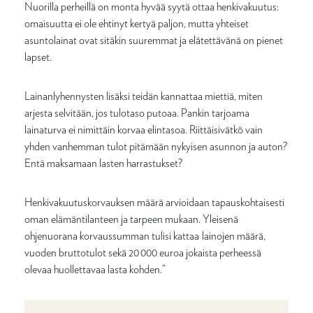
Nuorilla perheillä on monta hyvää syytä ottaa henkivakuutus:
omaisuutta ei ole ehtinyt kertyä paljon, mutta yhteiset
asuntolainat ovat sitäkin suuremmat ja elätettävänä on pienet
lapset.
Lainanlyhennysten lisäksi teidän kannattaa miettiä, miten
arjesta selvitään, jos tulotaso putoaa. Pankin tarjoama
lainaturva ei nimittäin korvaa elintasoa. Riittäisivätkö vain
yhden vanhemman tulot pitämään nykyisen asunnon ja auton?
Entä maksamaan lasten harrastukset?
Henkivakuutuskorvauksen määrä arvioidaan tapauskohtaisesti
oman elämäntilanteen ja tarpeen mukaan. Yleisenä
ohjenuorana korvaussumman tulisi kattaa lainojen määrä,
vuoden bruttotulot sekä 20 000 euroa jokaista perheessä
olevaa huollettavaa lasta kohden.”