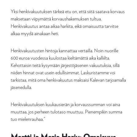
Yksi henkivakuutuksen tärkeä etu on, että siitä saatava korvaus
maksetaan viipymättä korvaushakemuksen tultua.
Henkivakuutus antaa aikaa harkita, eikä omaisuutta tarvitse
alkaa myydä ainakaan heti.
Henkivakuutusten hintoja kannattaa vertailla. Noin nuorille
600 euroa vuodessa kuulostaa kieltämättä aika kalliilta.
Kehottaisin teitä kysymään järjestöjäsenen vakuutuksia, sillä
niiden hinnat ovat usein edullisimmat. Laskuristamme voi
tarkistaa, mitä oma henkivakuutus maksaisi Kalevan tarjoamalla
jäsenedulla.
Henkivakuutuksen kuukausierän ja korvaussumman voi aina
muuttaa, jos perheen tulotaso muuttuu. Pienempikin summa
tuo mielenrauhaa.”
Martti ja Merja Harju: Omaisuus