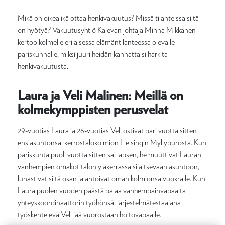
Mikä on oikea ikä ottaa henkivakuutus? Missä tilanteissa siitä
on hyötyä? Vakuutusyhtiö Kalevan johtaja Minna Mikkanen
kertoo kolmelle erilaisessa elämäntilanteessa olevalle
pariskunnalle, miksi juuri heidän kannattaisi harkita
henkivakuutusta.
Laura ja Veli Malinen: Meillä on
kolmekymppisten perusvelat
29-vuotias Laura ja 26-vuotias Veli ostivat pari vuotta sitten
ensiasuntonsa, kerrostalokolmion Helsingin Myllypurosta. Kun
pariskunta puoli vuotta sitten sai lapsen, he muuttivat Lauran
vanhempien omakotitalon yläkerrassa sijaitsevaan asuntoon,
lunastivat siitä osan ja antoivat oman kolmionsa vuokralle. Kun
Laura puolen vuoden päästä palaa vanhempainvapaalta
yhteyskoordinaattorin työhönsä, järjestelmätestaajana
työskentelevä Veli jää vuorostaan hoitovapaalle.