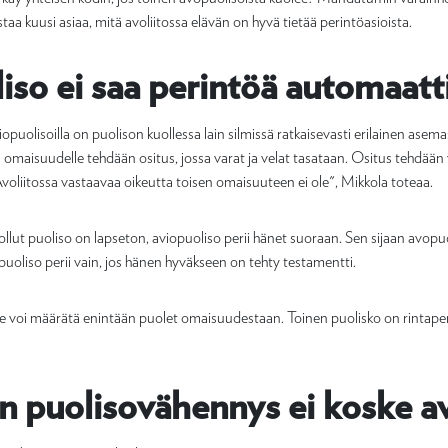
staa kuusi asiaa, mitä avoliitossa elävän on hyvä tietää perintöasioista.
iso ei saa perintöä automaatti
iopuolisoilla on puolison kuollessa lain silmissä ratkaisevasti erilainen asem
 omaisuudelle tehdään ositus, jossa varat ja velat tasataan. Ositus tehdään
voliitossa vastaavaa oikeutta toisen omaisuuteen ei ole", Mikkola toteaa.
uollut puoliso on lapseton, aviopuoliso perii hänet suoraan. Sen sijaan avopu
puoliso perii vain, jos hänen hyväkseen on tehty testamentti.
e voi määrätä enintään puolet omaisuudestaan. Toinen puolisko on rintaperil
ön puolisovähennys ei koske a