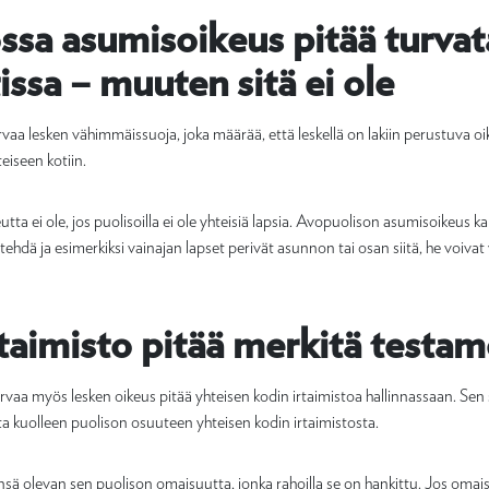
ossa asumisoikeus pitää turvat
ssa – muuten sitä ei ole
vaa lesken vähimmäissuoja, joka määrää, että leskellä on lakiin perustuva 
eiseen kotiin.
ta ei ole, jos puolisoilla ei ole yhteisiä lapsia. Avopuolison asumisoikeus ka
 tehdä ja esimerkiksi vainajan lapset perivät asunnon tai osan siitä, he voiva
taimisto pitää merkitä testam
vaa myös lesken oikeus pitää yhteisen kodin irtaimistoa hallinnassaan. Sen s
ta kuolleen puolison osuuteen yhteisen kodin irtaimistosta.
ensä olevan sen puolison omaisuutta, jonka rahoilla se on hankittu. Jos omai