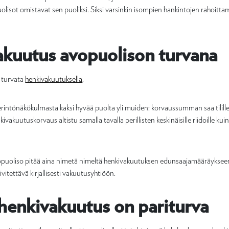
uolisot omistavat sen puoliksi. Siksi varsinkin isompien hankintojen rahoitta
akuutus avopuolison turvana
 turvata
henkivakuutuksella
.
rintönäkökulmasta kaksi hyvää puolta yli muiden: korvaussumman saa tilill
ivakuutuskorvaus altistu samalla tavalla perillisten keskinäisille riidoille ku
opuoliso pitää aina nimetä nimeltä henkivakuutuksen edunsaajamääräykseen
tettävä kirjallisesti vakuutusyhtiöön.
henkivakuutus on pariturva