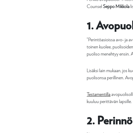
Counsel
Seppo Mikkola
li
1. Avopuol
”Perintöasioissa avo- ja av
toinen kuolee, puolisoiden
puoliso menehtyy ensin. A
Lisäksi lain mukaan, jos k
puolisonsa perillinen. Avo
Testamentilla
avopuolisoll
kuuluu perittävän lapsille.
2. Perinn