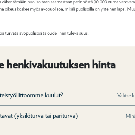
tu vähentämään puolisoltaan saamastaan perinnöstä 90 000 euroa verova
 oikeus koskee myös avopuolisoa, mikäli puolisoilla on yhteinen lapsi. Muut
a turvata avopuolisosi taloudellinen tulevaisuus.
e henkivakuutuksen hinta
teistyöliittoomme kuulut?
Valitse li
avat (yksilöturva tai pariturva)
Minä