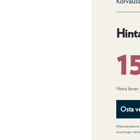
Korvau
Hinta
1
Hinta ilman 
Osta v
Myöntämämme vak
annettujen tieto