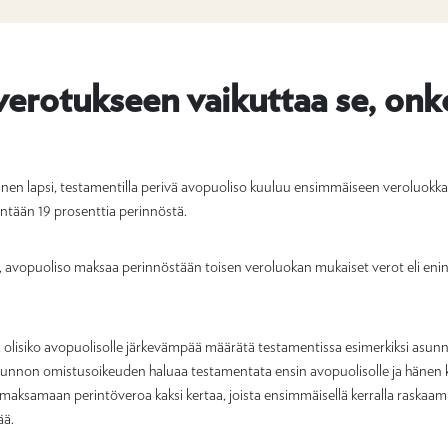
verotukseen vaikuttaa se, onk
inen lapsi, testamentilla perivä avopuoliso kuuluu ensimmäiseen veroluokka
ntään 19 prosenttia perinnöstä.
ole, avopuoliso maksaa perinnöstään toisen veroluokan mukaiset verot eli eni
ä, olisiko avopuolisolle järkevämpää määrätä testamentissa esimerkiksi as
asunnon omistusoikeuden haluaa testamentata ensin avopuolisolle ja hänen 
u maksamaan perintöveroa kaksi kertaa, joista ensimmäisellä kerralla raska
ää.