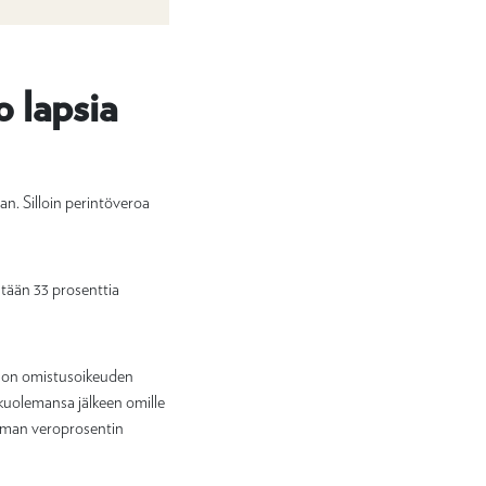
o lapsia
an. Silloin perintöveroa
ntään 33 prosenttia
unnon omistusoikeuden
kuolemansa jälkeen omille
amman veroprosentin