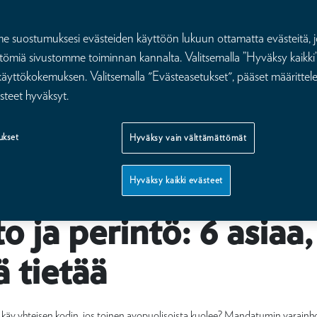
suostumuksesi evästeiden käyttöön lukuun ottamatta evästeitä, j
tömiä sivustomme toiminnan kannalta. Valitsemalla ”Hyväksy kaikki”
äyttökokemuksen. Valitsemalla "Evästeasetukset", pääset määritte
steet hyväksyt.
ukset
Hyväksy vain välttämättömät
Hyväksy kaikki evästeet
to ja perintö: 6 asiaa,
 tietää
 käy yhteisen kodin, jos toinen avopuolisoista kuolee? Mandatumin varainh