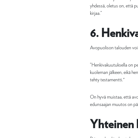
yhdessä, oletus on, että p
kirjaa.”
6. Henkiv
Avopuolison talouden voi
”Henkivakuutuksella on pe
kuoleman jälkeen, eikä henk
tehty testamentti."
On hyvä muistaa, että av
edunsaajan muutos on päivi
Yhteinen 