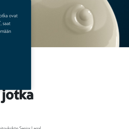
otka ovat
, saat
lemään
 jotka
oitoyksikön Senior Legal