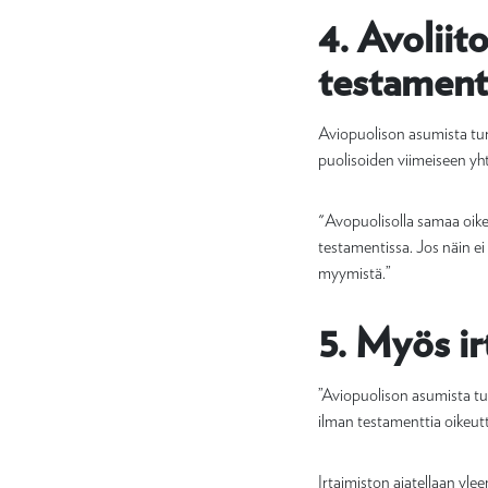
4. Avoliit
testamenti
Aviopuolison asumista tur
puolisoiden viimeiseen yht
"Avopuolisolla samaa oikeut
testamentissa. Jos näin ei
myymistä.”
5. Myös ir
”Aviopuolison asumista tur
ilman testamenttia oikeut
Irtaimiston ajatellaan yle