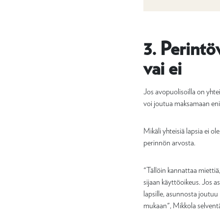
3. Perintö
vai ei
Jos avopuolisoilla on yhte
voi joutua maksamaan eni
Mikäli yhteisiä lapsia ei 
perinnön arvosta.
"Tällöin kannattaa mietti
sijaan käyttöoikeus. Jos 
lapsille, asunnosta joutu
mukaan", Mikkola selvent