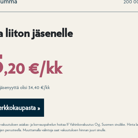
ssumma
200 0
 liiton jäsenelle
5
,20 €/kk
jäsenyyttä olisi 34,40 €/kk
erkkokaupasta »
uutuksen asiakas- ja korvauspalvelun hoitaa If Vahinkovakuutus Oyj, Suomen sivuliike. Hinta l
jen perusteella. Muuttamalla valintoja saat vakuutuksen hinnan juuri sinulle.