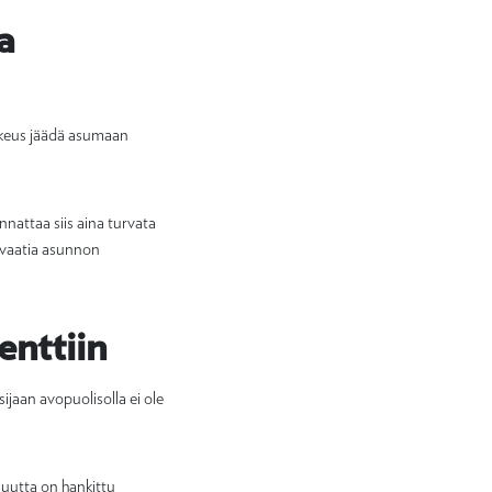
a
oikeus jäädä asumaan
nnattaa siis aina turvata
t vaatia asunnon
enttiin
ijaan avopuolisolla ei ole
suutta on hankittu