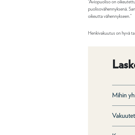
”Aviopuoliso on oikeutet
puolisovähennyksenä. Sama
oikeutta vähennykseen.”
Henkivakuutus on hyvä tap
Lask
Mihin yh
Vakuutett