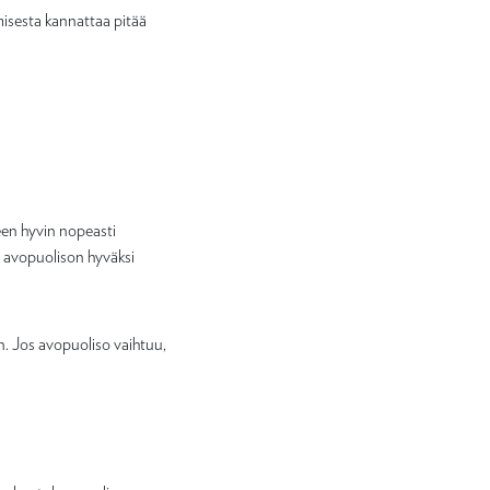
misesta kannattaa pitää
een hyvin nopeasti
in avopuolison hyväksi
. Jos avopuoliso vaihtuu,