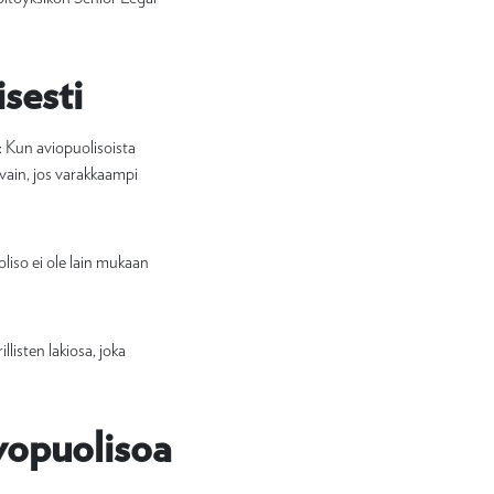
sesti
a: Kun aviopuolisoista
 vain, jos varakkaampi
oliso ei ole lain mukaan
listen lakiosa, joka
vopuolisoa