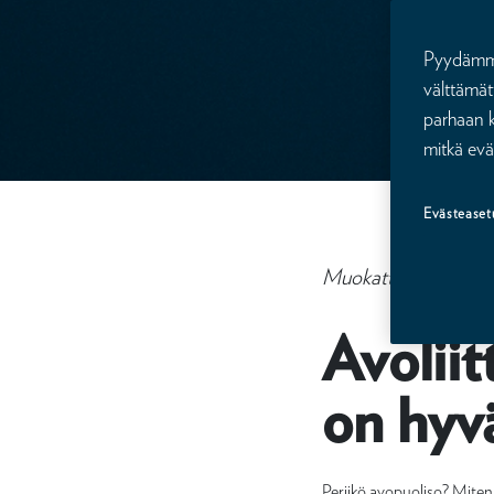
Pyydämme 
välttämät
parhaan k
mitkä evä
Evästeaset
Muokattu 25.11.2024
Avoliit
on hyvä
Periikö avopuoliso? Miten