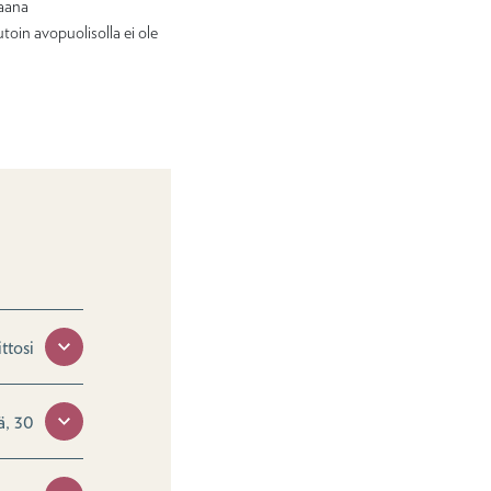
paana
oin avopuolisolla ei ole
ittosi
, 30