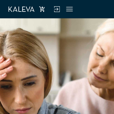
Ost
Kirj
Vali
a
aud
kko
hen
u
kiva
verk
kuu
kop
tus
alve
luu
n