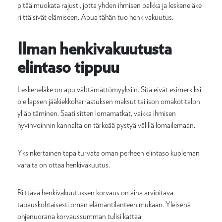
pitää muokata rajusti, jotta yhden ihmisen palkka ja leskeneläke
riittäisivät elämiseen. Apua tähän tuo henkivakuutus.
Ilman henkivakuutusta
elintaso tippuu
Leskeneläke on apu välttämättömyyksiin. Sitä eivät esimerkiksi
ole lapsen jääkiekkoharrastuksen maksut tai ison omakotitalon
ylläpitäminen. Saati sitten lomamatkat, vaikka ihmisen
hyvinvoinnin kannalta on tärkeää pystyä välillä lomailemaan.
Yksinkertainen tapa turvata oman perheen elintaso kuoleman
varalta on ottaa henkivakuutus.
Riittävä henkivakuutuksen korvaus on aina arvioitava
tapauskohtaisesti oman elämäntilanteen mukaan. Yleisenä
ohjenuorana korvaussumman tulisi kattaa: