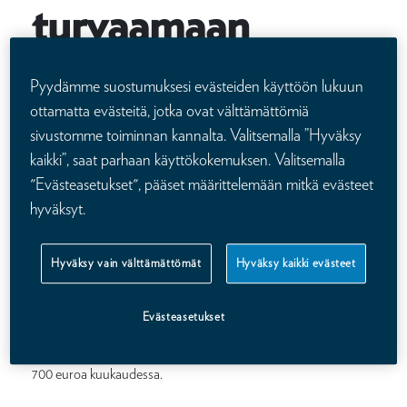
turvaamaan
lesken?
Pyydämme suostumuksesi evästeiden käyttöön lukuun
ottamatta evästeitä, jotka ovat välttämättömiä
Joka kymmenes suomalainen uskoo, että yhteiskunta tukee
sivustomme toiminnan kannalta. Valitsemalla ”Hyväksy
riittävästi leskeä*. Todellisuudessa leskeneläke ei kata sitä
kaikki”, saat parhaan käyttökokemuksen. Valitsemalla
vajetta, mikä työikäisen menehtymisestä seuraa perheen
"Evästeasetukset", pääset määrittelemään mitkä evästeet
talouteen.
hyväksyt.
Paljonko leskeneläkettä
Hyväksy vain välttämättömät
Hyväksy kaikki evästeet
saa?
Evästeasetukset
Jos leskeneläkettä saa, se on yleensä muutamia satasia
kuukaudessa. Työssäkäyvä suomalainen tienaa keskimäärin 3
700 euroa kuukaudessa.