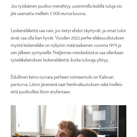
Jos työikäinen puoliso menehtyy, useimmilla leskillä tuloja siis
jää saamatta melkein 3 000 euroa kuussa.
Leskeneläkettä saa vain, jos tietyt ehdot täyttyvät, ja omat tulot
eivät saa olla liian hyvät. Vuoden 2022 perhe-eläkeuudistuksen
myötä leskeneläke on nykyisin määräaikainen vuonna 1975 ja
sen jälkeen syntyneille. Neljännes miesleskistä ei saa ollenkaan
työeläkelaitoksen leskeneläkettä, koska tuloraja ylittyy.
Edullinen keino turvata perheen toimeentulo on Kalevan
pariturva. Liiton jäsenenä saat henkivakuutuksen sekä itsellesi
että puolisollesi liiton etuhintaan.