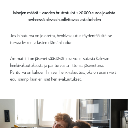
lainojen määrä + vuoden bruttotulot + 20 000 euroa jokaista
perheessä olevaa huollettavaa lasta kohden
Jos lainaturva on jo otettu, henkivakuutus täydentää sitä: se
turvaa lesken ja lasten elämänlaadun.
Ammattiliiton jäsenet säästävät joka vuosi satasia Kalevan
henkivakuutuksesta ja pariturvasta liittonsa jäsenetuna.
Pariturva on kahden ihmisen henkivakuutus, joka on usein vielä
edullisempi kuin erilliset henkivakuutukset.