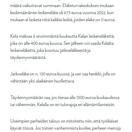
määrä vaikuttavat summaan. Eläketurvakeskuksen mukaan
keskimääräinen leskeneläke oli 673 euroa vuonna 2022, kun
mukaan ei lasketa niitä kaikkia leskiä, joiden eläke on 0 euroa.
Kela maksaa 6 ensimmäistä kuukautta Kelan leskeneläkettä,
joka on alle 400 euroa kuussa. Sen jälkeen voi saada Kelalta
leskeneläkettä, joka koostuu jatkoeläkkeestä ja
täydennysmäärästä.
Jatkoeläke on n. 120 euroa kuussa, ja sen saa henkilö, jolla on
vähintään yksi alaikäinen huollettava.
Täydennysmäärän saa, jos tienaa alle 1300 euroa kuukaudessa
tai vähemmän. Kelalla on eri tulorajoja eri elämäntilanteisiin.
Useimpien perheiden talous on mitoitettu niin, että työikäiset
käyvät töissä. Jos toinen vanhemmista kuolee, perheen menoja