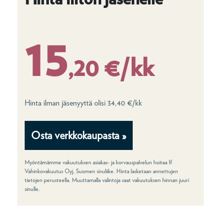
15
,20 €/kk
Hinta ilman jäsenyyttä olisi 34,40 €/kk
Osta verkkokaupasta »
Myöntämämme vakuutuksen asiakas- ja korvauspalvelun hoitaa If
Vahinkovakuutus Oyj, Suomen sivuliike. Hinta lasketaan annettujen
tietojen perusteella. Muuttamalla valintoja saat vakuutuksen hinnan juuri
sinulle.