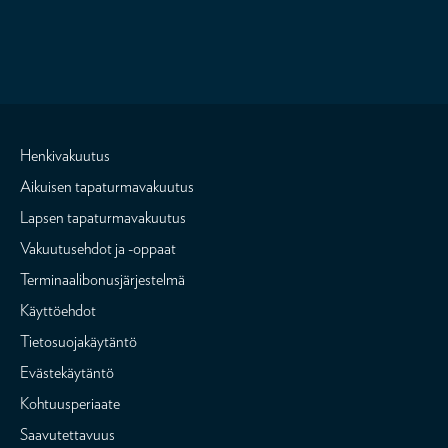
Henkivakuutus
Aikuisen tapaturmavakuutus
Lapsen tapaturmavakuutus
Vakuutusehdot ja -oppaat
Terminaalibonusjärjestelmä
Käyttöehdot
Tietosuojakäytäntö
Evästekäytäntö
Kohtuusperiaate
Saavutettavuus