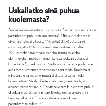
Uskallatko sinä puhua
kuolemasta?
Suomessa kuolemasta ei juuri puhuta. Esimerkiksi vain 12 %:ssa
parisuhteista puhutaan kuolemasta*. Mitä suomalaiset siis
oikein ajattelevat aiheesta? Myyntipäällikkö Juha Lanki
myöntää, että 12 % osuus kuulostaa vaatimattomalta.
"Kuulostaahan tuo määrä pieneltä, mutta toisaalta,
olemmekohan mekään vaimon kanssa koskaan puhuneet
kuolemasta?”, Lanki pohtii: “Meillä on kolme lasta ja olemme
avoliitossa. Testamentti varmaan pitäisi tehdä. Kuolema ei
minusta ole vaikea aihe, mutta ei siitä arjessa vain tule
keskusteltua." Maalari Petteri Lahtinen ymmärtää hyvin
alhaisen prosenttiluvun: “Tarvitseeko siitä kuolemasta puhua
ollenkaan? Sehän on niin henkilökohtainen asia, ettei siitä
tarvitse pälpättää. En minä siitä ainakaan aikoinani
parisuhteessa puhunut."