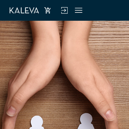
Ost
Kirj
Vali
a
aud
kko
hen
u
kiva
verk
kuu
kop
tus
alve
luu
n