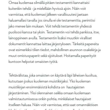
Omaa kuolemaa silmällä pitäen testamentti kannattaisi
kuitenkin tehdä - ja mielellään hyvissä ajoin. Näin voit
varmistaa, että kuolemasi jälkeen varallisuutesi jaetaan
haluamallasi tavalla: jos sinulla ei ole testamenttia, perintösi
jako menee lain mukaan. Voit tehdä testamentin yhdessä
puolisosi kanssa tai yksin. Testamentin voi tehdä pankissa, itse,
lainoppineen avulla. Testamentin lisäksi muutkin viralliset
dokumentit kannattaa laittaa järjestykseen. Tärkeitä papereita
ovat esimerkiksi tilien tiedot, mahdollinen asunnon osakekirja ja
muut omistuspaperit sekä sijoitukset. Hoitamalla paperityöt
kuntoon helpotat omaisten työtä.
Tehtävälistaa, joka omaisten on käytävä läpi läheisen kuoltua,
kutsutaan joskus kuoleman muistikirjaksi. Yksi kuoleman
muistikirjan ensimmäisistä kohdista on hautajaisten
järjestäminen. Yksi olennainen seikka omaan kuolemaan
valmistautumisessa onkin pohtia, minkälaiset hautajaiset
itselleen haluaa. Näin voit varmistaa, että saat omannäköisen