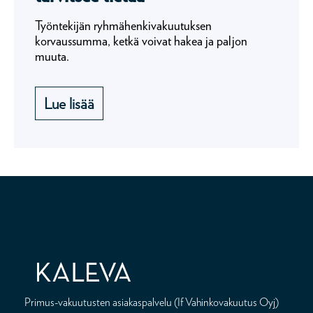
Työntekijän ryhmähenkivakuutuksen
korvaussumma, ketkä voivat hakea ja paljon
muuta.
Lue lisää
Primus-vakuutusten asiakaspalvelu (If Vahinkovakuutus Oyj)