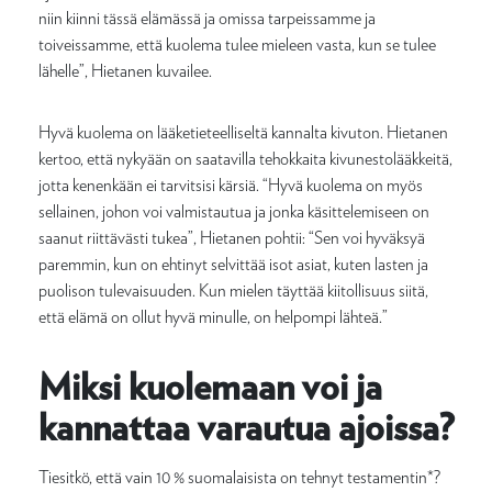
niin kiinni tässä elämässä ja omissa tarpeissamme ja
toiveissamme, että kuolema tulee mieleen vasta, kun se tulee
lähelle”, Hietanen kuvailee.
Hyvä kuolema on lääketieteelliseltä kannalta kivuton. Hietanen
kertoo, että nykyään on saatavilla tehokkaita kivunestolääkkeitä,
jotta kenenkään ei tarvitsisi kärsiä. “Hyvä kuolema on myös
sellainen, johon voi valmistautua ja jonka käsittelemiseen on
saanut riittävästi tukea”, Hietanen pohtii: “Sen voi hyväksyä
paremmin, kun on ehtinyt selvittää isot asiat, kuten lasten ja
puolison tulevaisuuden. Kun mielen täyttää kiitollisuus siitä,
että elämä on ollut hyvä minulle, on helpompi lähteä.”
Miksi kuolemaan voi ja
kannattaa varautua ajoissa?
Tiesitkö, että vain 10 % suomalaisista on tehnyt testamentin*?