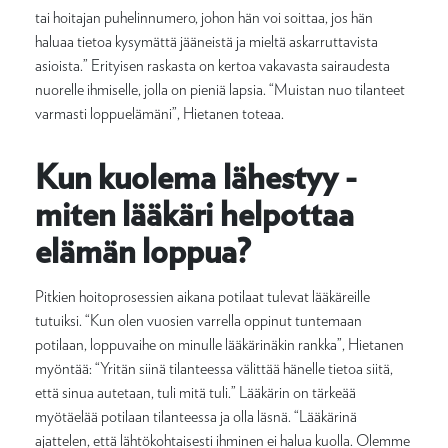
tai hoitajan puhelinnumero, johon hän voi soittaa, jos hän
haluaa tietoa kysymättä jääneistä ja mieltä askarruttavista
asioista.” Erityisen raskasta on kertoa vakavasta sairaudesta
nuorelle ihmiselle, jolla on pieniä lapsia. “Muistan nuo tilanteet
varmasti loppuelämäni”, Hietanen toteaa.
Kun kuolema lähestyy -
miten lääkäri helpottaa
elämän loppua?
Pitkien hoitoprosessien aikana potilaat tulevat lääkäreille
tutuiksi. “Kun olen vuosien varrella oppinut tuntemaan
potilaan, loppuvaihe on minulle lääkärinäkin rankka”, Hietanen
myöntää: “Yritän siinä tilanteessa välittää hänelle tietoa siitä,
että sinua autetaan, tuli mitä tuli.” Lääkärin on tärkeää
myötäelää potilaan tilanteessa ja olla läsnä. “Lääkärinä
ajattelen, että lähtökohtaisesti ihminen ei halua kuolla. Olemme