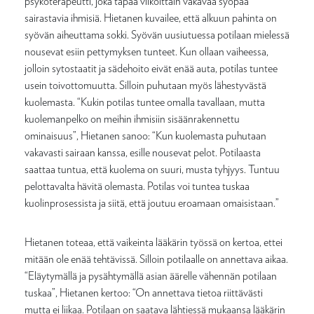
psykoterapeutti, joka tapaa viikoittain vakavaa syöpää
sairastavia ihmisiä. Hietanen kuvailee, että alkuun pahinta on
syövän aiheuttama sokki. Syövän uusiutuessa potilaan mielessä
nousevat esiin pettymyksen tunteet. Kun ollaan vaiheessa,
jolloin sytostaatit ja sädehoito eivät enää auta, potilas tuntee
usein toivottomuutta. Silloin puhutaan myös lähestyvästä
kuolemasta. “Kukin potilas tuntee omalla tavallaan, mutta
kuolemanpelko on meihin ihmisiin sisäänrakennettu
ominaisuus”, Hietanen sanoo: “Kun kuolemasta puhutaan
vakavasti sairaan kanssa, esille nousevat pelot. Potilaasta
saattaa tuntua, että kuolema on suuri, musta tyhjyys. Tuntuu
pelottavalta hävitä olemasta. Potilas voi tuntea tuskaa
kuolinprosessista ja siitä, että joutuu eroamaan omaisistaan.”
Hietanen toteaa, että vaikeinta lääkärin työssä on kertoa, ettei
mitään ole enää tehtävissä. Silloin potilaalle on annettava aikaa.
“Eläytymällä ja pysähtymällä asian äärelle vähennän potilaan
tuskaa”, Hietanen kertoo: “On annettava tietoa riittävästi
mutta ei liikaa. Potilaan on saatava lähtiessä mukaansa lääkärin