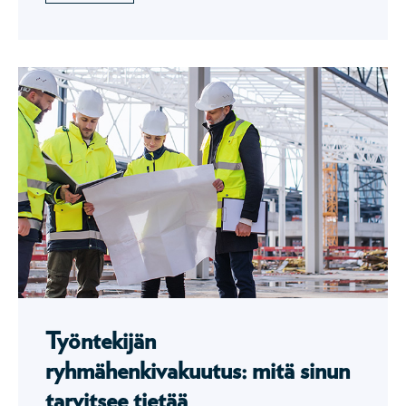
Työntekijän
ryhmähenkivakuutus: mitä sinun
tarvitsee tietää