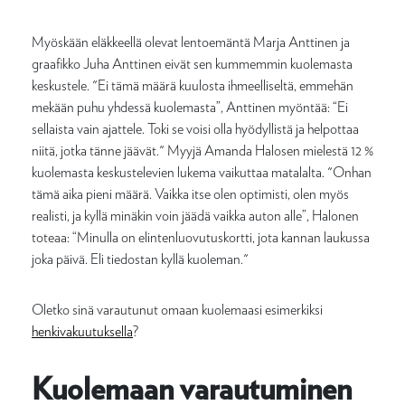
Myöskään eläkkeellä olevat lentoemäntä Marja Anttinen ja
graafikko Juha Anttinen eivät sen kummemmin kuolemasta
keskustele. "Ei tämä määrä kuulosta ihmeelliseltä, emmehän
mekään puhu yhdessä kuolemasta”, Anttinen myöntää: “Ei
sellaista vain ajattele. Toki se voisi olla hyödyllistä ja helpottaa
niitä, jotka tänne jäävät." Myyjä Amanda Halosen mielestä 12 %
kuolemasta keskustelevien lukema vaikuttaa matalalta. "Onhan
tämä aika pieni määrä. Vaikka itse olen optimisti, olen myös
realisti, ja kyllä minäkin voin jäädä vaikka auton alle”, Halonen
toteaa: “Minulla on elintenluovutuskortti, jota kannan laukussa
joka päivä. Eli tiedostan kyllä kuoleman."
Oletko sinä varautunut omaan kuolemaasi esimerkiksi
henkivakuutuksella
?
Kuolemaan varautuminen