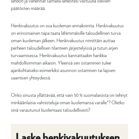
lähdön ja vähennät samalla läheistesi vastuulla olevien
päätösten määrää.
Henkivakuutus on osa kuoleman ennakointia. Henkivakuutus
on erinomainen tapa taata lähimmäisille taloudellinen turva
oman kuoleman jälkeen. Henkivakuutus nimittäin auttaa
perheen taloudellisen tilanteen järjestelyissä ja tutun arjen
turvaamisessa. Henkivakuutus kannattaakin hankkia
mahdollisimman aikaisin. Yleensä sen ostaminen tulee
ajankohtaiseksi esimerkiksi asunnon ostamisen tai lapsen
saamisen yhteydessä.
Onko sinusta yllättävää, että vain 50 % suomalaisista on tehnyt
minkäänlaisia valmisteluja oman kuolemansa varalle*? Oletko
sinä varautunut kuolemaasi taloudellisesti?
Laske henkivakuutuksen