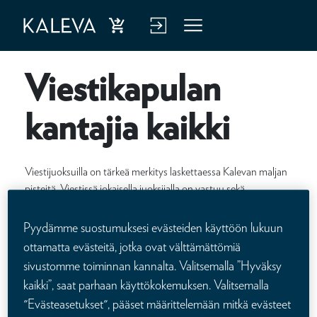
Ost
Kirj
Vali
a
aud
kko
Viestikapulan
hen
u
kiva
verk
kantajia kaikki
kuu
kop
tus
alve
Viestijuoksuilla on tärkeä merkitys laskettaessa Kalevan maljan
luu
pisteitä. Viestissä jokaisella juoksijalla on vastuu sekä
viestikapulan kantamisesta että sen varmasta luovuttamisesta
n
seuraavalle viestinviejälle.
Pyydämme suostumuksesi evästeiden käyttöön lukuun
ottamatta evästeitä, jotka ovat välttämättömiä
sivustomme toiminnan kannalta. Valitsemalla ”Hyväksy
kaikki”, saat parhaan käyttökokemuksen. Valitsemalla
"Evästeasetukset", pääset määrittelemään mitkä evästeet