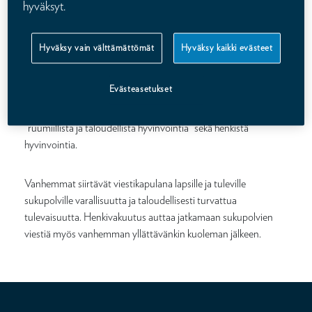
hyväksyt.
Hyväksy vain välttämättömät
Hyväksy kaikki evästeet
Evästeasetukset
Jokainen sukupolvi siirtää myös hyvinvoinnin viestikapulaa
seuraaville sukupolville edistäen Kalevan maljaan kirjattua
”ruumiillista ja taloudellista hyvinvointia” sekä henkistä
hyvinvointia.
Vanhemmat siirtävät viestikapulana lapsille ja tuleville
sukupolville varallisuutta ja taloudellisesti turvattua
tulevaisuutta. Henkivakuutus auttaa jatkamaan sukupolvien
viestiä myös vanhemman yllättävänkin kuoleman jälkeen.