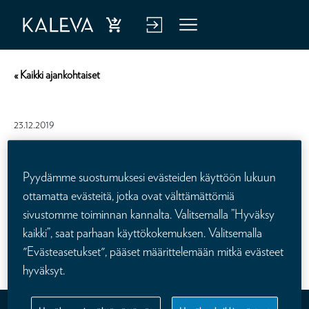
Ost
Kirj
Vali
a
aud
kko
« Kaikki ajankohtaiset
hen
u
kiva
verk
23.12.2019
kuu
kop
tus
alve
Kalevan
Pyydämme suostumuksesi evästeiden käyttöön lukuun
luu
vaikuttamisperiaatteet
ottamatta evästeitä, jotka ovat välttämättömiä
n
sivustomme toiminnan kannalta. Valitsemalla ”Hyväksy
Kalevan hallitus on kokouksessaan 19.12.2019 käsitellyt yhtiön
kaikki”, saat parhaan käyttökokemuksen. Valitsemalla
vaikuttamisperiaatteet ja ne löytyvät
täältä
.
"Evästeasetukset", pääset määrittelemään mitkä evästeet
hyväksyt.