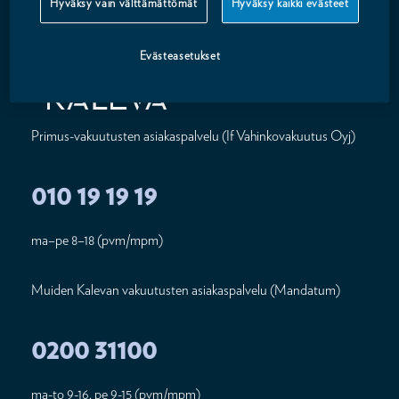
Hyväksy vain välttämättömät
Hyväksy kaikki evästeet
Evästeasetukset
Primus-vakuutusten asiakaspalvelu (If Vahinkovakuutus Oyj)
010 19 19 19
ma–pe 8–18 (pvm/mpm)
Muiden Kalevan vakuutusten asiakaspalvelu (Mandatum)
0200 31100
ma-to 9-16, pe 9-15 (pvm/mpm)