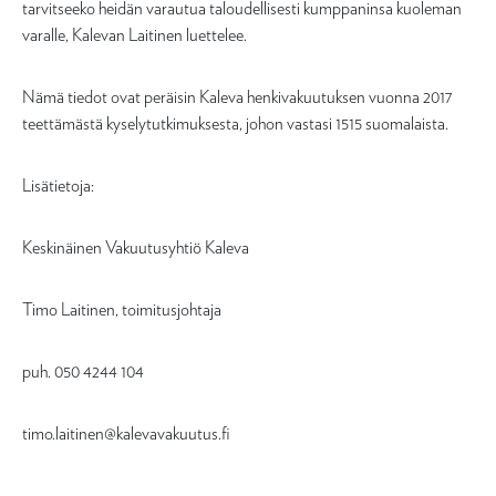
tarvitseeko heidän varautua taloudellisesti kumppaninsa kuoleman
varalle, Kalevan Laitinen luettelee.
Nämä tiedot ovat peräisin Kaleva henkivakuutuksen vuonna 2017
teettämästä kyselytutkimuksesta, johon vastasi 1515 suomalaista.
Lisätietoja:
Keskinäinen Vakuutusyhtiö Kaleva
Timo Laitinen, toimitusjohtaja
puh. 050 4244 104
timo.laitinen@kalevavakuutus.fi