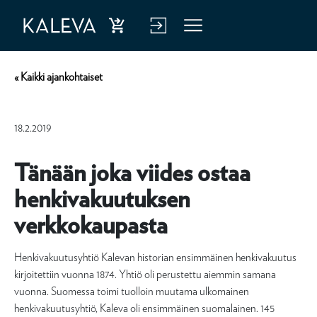
Ost
Kirj
Vali
a
aud
kko
« Kaikki ajankohtaiset
hen
u
kiva
verk
18.2.2019
kuu
kop
tus
alve
Tänään joka viides ostaa
luu
henkivakuutuksen
n
verkkokaupasta
Henkivakuutusyhtiö Kalevan historian ensimmäinen henkivakuutus
kirjoitettiin vuonna 1874. Yhtiö oli perustettu aiemmin samana
vuonna. Suomessa toimi tuolloin muutama ulkomainen
henkivakuutusyhtiö, Kaleva oli ensimmäinen suomalainen. 145