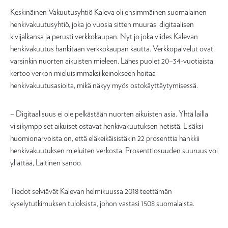
Keskinäinen Vakuutusyhtiö Kaleva oli ensimmäinen suomalainen
henkivakuutusyhtiö, joka jo vuosia sitten muurasi digitaalisen
kivijalkansa ja perusti verkkokaupan. Nyt jo joka viides Kalevan
henkivakuutus hankitaan verkkokaupan kautta. Verkkopalvelut ovat
varsinkin nuorten aikuisten mieleen. Lähes puolet 20–34-vuotiaista
kertoo verkon mieluisimmaksi keinokseen hoitaa
henkivakuutusasioita, mikä näkyy myös ostokäyttäytymisessä.
– Digitaalisuus ei ole pelkästään nuorten aikuisten asia. Yhtä lailla
viisikymppiset aikuiset ostavat henkivakuutuksen netistä. Lisäksi
huomionarvoista on, että eläkeikäisistäkin 22 prosenttia hankkii
henkivakuutuksen mieluiten verkosta. Prosenttiosuuden suuruus voi
yllättää, Laitinen sanoo.
Tiedot selviävät Kalevan helmikuussa 2018 teettämän
kyselytutkimuksen tuloksista, johon vastasi 1508 suomalaista.