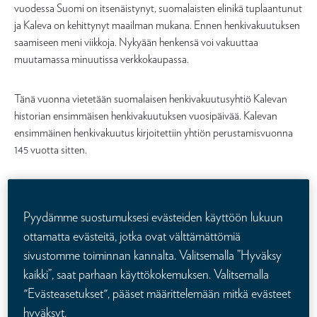
vuodessa Suomi on itsenäistynyt, suomalaisten elinikä tuplaantunut
ja Kaleva on kehittynyt maailman mukana. Ennen henkivakuutuksen
saamiseen meni viikkoja. Nykyään henkensä voi vakuuttaa
muutamassa minuutissa verkkokaupassa.
Tänä vuonna vietetään suomalaisen henkivakuutusyhtiö Kalevan
historian ensimmäisen henkivakuutuksen vuosipäivää. Kalevan
ensimmäinen henkivakuutus kirjoitettiin yhtiön perustamisvuonna
145 vuotta sitten.
Vuonna 1874 valmistui ensimmäinen suomalainen höyryveturi ja
Suomi oli osa Venäjän keisarikuntaa. Kansalaisista 90 prosenttia
Pyydämme suostumuksesi evästeiden käyttöön lukuun
työskenteli maatalouden parissa. Suomalaisten keskimääräinen
ottamatta evästeitä, jotka ovat välttämättömiä
elinikä oli naisilla 43 vuotta ja miehillä 40 vuotta. Suomen väkiluku oli
sivustomme toiminnan kannalta. Valitsemalla ”Hyväksy
tuolloin 1 890 000. Nyt maataloudessa työskentelee 10 prosenttia
kaikki”, saat parhaan käyttökokemuksen. Valitsemalla
suomalaisista, keskimääräinen elinikä on tuplaantunut ja väkiluku
lähes triplaantunut.
"Evästeasetukset", pääset määrittelemään mitkä evästeet
hyväksyt.