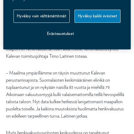
– Ensimmäisen kerran henkivakuutusyhteisöjen perustamista
yritettiin jo kolmisen sataa vuotta sitten. Silloin kyseessä oli ennen
Hyväksy vain välttämättömät
Hyväksy kaikki evästeet
kaikkea leskien ja lasten talouden turvaaminen vakuutettujen
kuoleman varalta. 1860-luvulla Suomea koettelivat suuret
Evästeasetukset
nälkävuodet, jotka veivät väestöstä noin 150 000 henkeä, näistä
lapsia noin 10 000. Nälkävuosien väestömenetykset saattoivat olla
osaponnin henkivakuuttamisen alkamiselle, henkivakuutusyhtiö
Kalevan toimitusjohtaja Timo Laitinen toteaa.
– Maailma ympärillämme on täysin muuttunut Kalevan
perustamisajoista. Suomalaisten keskimääräinen elinikä on
tuplaantunut ja on nykyään naisilla 83 vuotta ja miehillä 79.
Aikoinaan vakuutusmyyjä kulki valaisemattomilla teillä hevospelillä
talosta taloon. Nyt data kulkee hetkessä langattomasti maapallon
puolelta toiselle. Ja kaikista muutoksista huolimatta henkivakuutus
on edelleen tarpeellinen turva, Laitinen jatkaa.
Myös henkivakuutusyritysten keskuudessa on tapahtunut