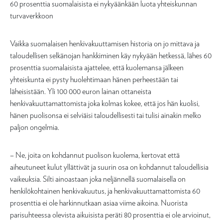
60 prosenttia suomalaisista ei nykyäänkään luota yhteiskunnan
turvaverkkoon
Vaikka suomalaisen henkivakuuttamisen historia on jo mittava ja
taloudellisen selkänojan hankkiminen käy nykyään hetkessä, lähes 60
prosenttia suomalaisista ajattelee, että kuolemansa jälkeen
yhteiskunta ei pysty huolehtimaan hänen perheestään tai
läheisistään. Yli 100 000 euron lainan ottaneista
henkivakuuttamattomista joka kolmas kokee, että jos hän kuolisi,
hänen puolisonsa ei selviäisi taloudellisesti tai tulisi ainakin melko
paljon ongelmia.
– Ne, joita on kohdannut puolison kuolema, kertovat että
aiheutuneet kulut yllättivät ja suurin osa on kohdannut taloudellisia
vaikeuksia. Silti ainoastaan joka neljännellä suomalaisella on
henkilökohtainen henkivakuutus, ja henkivakuuttamattomista 60
prosenttia ei ole harkinnutkaan asiaa viime aikoina. Nuorista
parisuhteessa olevista aikuisista peräti 80 prosenttia ei ole arvioinut,