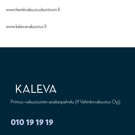
www.henkivakuutuskuntoon.fi
www.kalevavakuutus.fi
Primus-vakuutusten asiakaspalvelu (If Vahinkovakuutus Oyj)
010 19 19 19