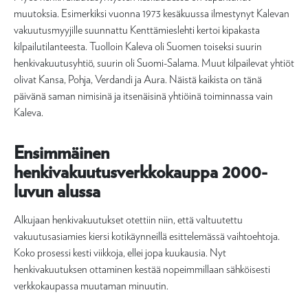
muutoksia. Esimerkiksi vuonna 1973 kesäkuussa ilmestynyt Kalevan
vakuutusmyyjille suunnattu Kenttämieslehti kertoi kipakasta
kilpailutilanteesta. Tuolloin Kaleva oli Suomen toiseksi suurin
henkivakuutusyhtiö, suurin oli Suomi-Salama. Muut kilpailevat yhtiöt
olivat Kansa, Pohja, Verdandi ja Aura. Näistä kaikista on tänä
päivänä saman nimisinä ja itsenäisinä yhtiöinä toiminnassa vain
Kaleva.
Ensimmäinen
henkivakuutusverkkokauppa 2000-
luvun alussa
Alkujaan henkivakuutukset otettiin niin, että valtuutettu
vakuutusasiamies kiersi kotikäynneillä esittelemässä vaihtoehtoja.
Koko prosessi kesti viikkoja, ellei jopa kuukausia. Nyt
henkivakuutuksen ottaminen kestää nopeimmillaan sähköisesti
verkkokaupassa muutaman minuutin.