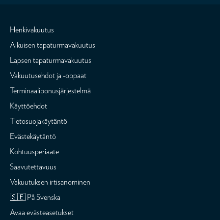
Henkivakuutus
Aikuisen tapaturmavakuutus
Lapsen tapaturmavakuutus
Vakuutusehdot ja -oppaat
Terminaalibonusjärjestelmä
Käyttöehdot
Tietosuojakäytäntö
Evästekäytäntö
Kohtuusperiaate
Saavutettavuus
Vakuutuksen irtisanominen
🇸🇪 På Svenska
Avaa evästeasetukset