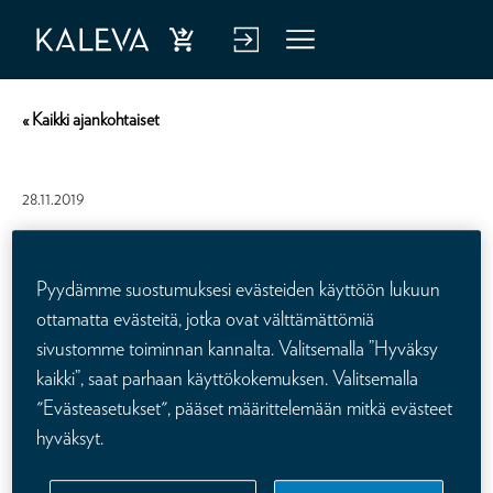
Ost
Kirj
Vali
a
aud
kko
« Kaikki ajankohtaiset
hen
u
kiva
verk
28.11.2019
kuu
kop
tus
alve
Henkivakuutusko tarpeeton?
Pyydämme suostumuksesi evästeiden käyttöön lukuun
luu
ottamatta evästeitä, jotka ovat välttämättömiä
Henkivakuutukseen liittyy paljon vääriä mielikuvia ja uskomuksia.
n
Kyselyssämme nousi esiin neljä yleisintä.
sivustomme toiminnan kannalta. Valitsemalla ”Hyväksy
kaikki”, saat parhaan käyttökokemuksen. Valitsemalla
Käy lukemassa Ilta-sanomista
artikkelinosto
henkivakuutukseen
"Evästeasetukset", pääset määrittelemään mitkä evästeet
liittyvistä myyteistä.
hyväksyt.