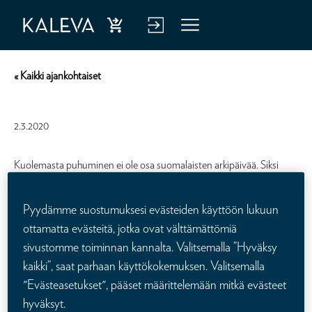
Ost
Kirj
Vali
a
aud
kko
« Kaikki ajankohtaiset
hen
u
kiva
verk
2.3.2020
kuu
kop
tus
alve
Kuolemasta puhuminen ei ole osa suomalaisten arkipäivää. Siksi
koemme, että siitä puhuminen ja henkivakuuttaminen on rohkea
luu
teko. Mielestämme kuolema on osa elämää ja puhumme siitä hyvin
Pyydämme suostumuksesi evästeiden käyttöön lukuun
n
suoraan.
ottamatta evästeitä, jotka ovat välttämättömiä
sivustomme toiminnan kannalta. Valitsemalla ”Hyväksy
Vaikka monet sanovat, että kuolemasta on helppo puhua, melkein
kaikki”, saat parhaan käyttökokemuksen. Valitsemalla
60% pariskunnista sanoo, etteivät ole koskaan keskustelleet
puolison
"Evästeasetukset", pääset määrittelemään mitkä evästeet
kuoleman vaikutuksista perheen talouteen.
hyväksyt.