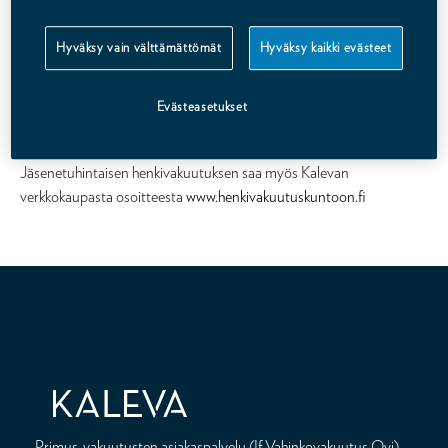
Kampanjoimme tammi- helmikuussa If-brändätyllä mainonnalla,
että henkivakuutus on rohkea teko. Olet rohkea, kun mietit omaa
Hyväksy vain välttämättömät
Hyväksy kaikki evästeet
kuolemaasi ja otat henkivakuutuksen, jolla turvaat läheisesi.
Evästeasetukset
Kalevan myöntämän järjestöjäsenille ja heidän perheenjäsenilleen
tarkoitetun henkivakuutuksen jakelukanavana toimii If.
Jäsenetuhintaisen henkivakuutuksen saa myös Kalevan
verkkokaupasta osoitteesta
www.henkivakuutuskuntoon.fi
Primus-vakuutusten asiakaspalvelu (If Vahinkovakuutus Oyj)