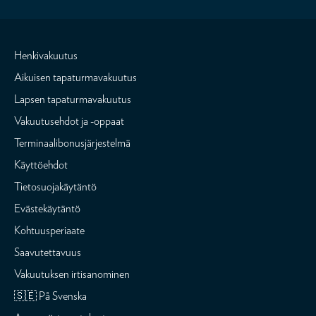
Henkivakuutus
Aikuisen tapaturmavakuutus
Lapsen tapaturmavakuutus
Vakuutusehdot ja -oppaat
Terminaalibonusjärjestelmä
Käyttöehdot
Tietosuojakäytäntö
Evästekäytäntö
Kohtuusperiaate
Saavutettavuus
Vakuutuksen irtisanominen
🇸🇪 På Svenska