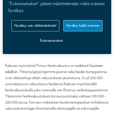
erinomaista aikaa. Niin Ifin jakelukanavien kuin Kalevan
"Evästeasetukset", pääset määrittelemään mitkä evästeet
verkkokaupan, henkivakuutuskuntoon.fi:n kautta on rikottu
hyväksyt.
aikaisempien vuosien ennätyksiä niin myyntikappaleissa kuin
euroissakin. Tämä tarkoittaa, että suomalaisten riskitietoisuus on
kasvanut. Suomalaiset ostavat henkivakuutuksia, joiden korvaus on
Hyväksy vain välttämättömät
Hyväksy kaikki evästeet
mitoitettu oikein elämäntilanteeseen.
Evästeasetukset
Erityisen hyvin kauppa on käynyt nettikanavissa
if.fi/henkivakuutus
ja
henkivakuutuskuntoon.fi
.
Kalevan myöntämä Primus-henkivakuutus on
tutkitusti Suomen
edullisin
. Yhteistyöjärjestöjemme jäsenet sekä heidän kumppaninsa
ovat oikeutettuja tähän vakuutukseen jäsenetuna. Jo yli 200 000
suomalaista on vakuuttanut henkensä Kalevan myöntämällä
henkivakuutuksella joko ostamalla sen Ifistä tai verkkokaupastamme.
Yleisimmin henkivakuutuksen korvaussummaksi valitaan 100 000 -
200 000 euroa. Korvaus maksetaan kuolemantapauksen kohdatessa
vakuutuksenottajan ilmoittamalle edunsaajalle tai edunsaajille.