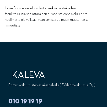
Laske Suomen edullisin hinta henkivakuutukselles
i.
Henkivakuutuksen ottaminen ei monista ennakkoluuloista
huolimatta ole vaikeaa, vaan sen saa voimaan muutamassa
minuutissa.
Primus-vakuutusten asiakaspalvelu (If Vahinkovakuutus Oyj)
010 19 19 19