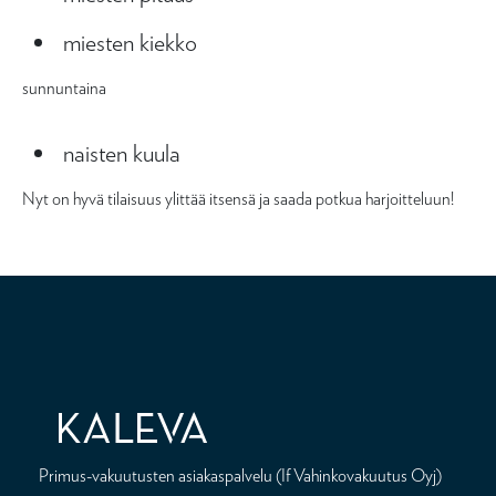
miesten kiekko
sunnuntaina
naisten kuula
Nyt on hyvä tilaisuus ylittää itsensä ja saada potkua harjoitteluun!
Primus-vakuutusten asiakaspalvelu (If Vahinkovakuutus Oyj)