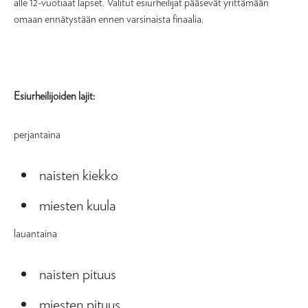
alle 12-vuotiaat lapset. Valitut esiurheilijat pääsevät yrittämään
omaan ennätystään ennen varsinaista finaalia.
Esiurheilijoiden lajit:
perjantaina
naisten kiekko
miesten kuula
lauantaina
naisten pituus
miesten pituus