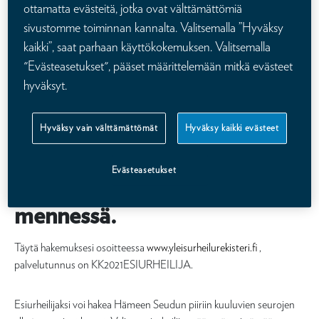
Vakuutusyhtiö Kaleva on tuonut yhdessä kisajärjestäjien kanssa eri
ottamatta evästeitä, jotka ovat välttämättömiä
lajien kilpailuihin esiurheilijat.
sivustomme toiminnan kannalta. Valitsemalla ”Hyväksy
kaikki”, saat parhaan käyttökokemuksen. Valitsemalla
Esiurheilijat ovat paikallisten seurojen lapsia, jotka pääsevät
"Evästeasetukset", pääset määrittelemään mitkä evästeet
yrittämään omaa ennätystään lajinsa Kalevan kisojen finaalissa.
hyväksyt.
Lapsille kokemus on täynnä iloa, jännitystä ja ainutkertaisuutta.
Onnistuessaan esiurheilijat saavat palkinnoksi 100 jäätelöä ja 100
euron valmennusstipendin. Hyvästä yrityksestä palkitaan 50
Hyväksy vain välttämättömät
Hyväksy kaikki evästeet
jäätelöllä ja 50 euron valmennusstipendillä.
Evästeasetukset
Hae esiurheilijaksi 26.7.2021
mennessä.
Täytä hakemuksesi osoitteessa
www.yleisurheilurekisteri.fi
,
palvelutunnus on KK2021ESIURHEILIJA.
Esiurheilijaksi voi hakea Hämeen Seudun piiriin kuuluvien seurojen