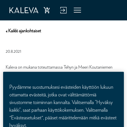
Ost
Kirj
Vali
a
aud
kko
« Kaikki ajankohtaiset
hen
u
kiva
verk
20.8.2021
kuu
kop
tus
alve
Kaleva on mukana toteuttamassa Tehyn ja Meeri Koutaniemen
näyttelyssä.
luu
n
Pyydämme suostumuksesi evästeiden käyttöön lukuun
Kasvokkain – tarinoita ihmisen ja työn arvosta
on taiteilija Meeri
ottamatta evästeitä, jotka ovat välttämättömiä
Koutaniemen sekä sosiaali- ja terveys- ja kasvatusalan
sivustomme toiminnan kannalta. Valitsemalla ”Hyväksy
ammattijärjestö Tehyn yhteinen puheenvuoro hoitotyön ja
kaikki”, saat parhaan käyttökokemuksen. Valitsemalla
varhaiskasvatuksen tekijöiden arvostuksen puolesta.
"Evästeasetukset", pääset määrittelemään mitkä evästeet
hyväksyt.
Näyttely esittelee alan työntekijöiden omakohtaisia kokemuksia