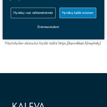
ammattinsa merkityksellisyydestä itselle ja yhteiskunnalle. Se antaa
mahdollisuuden kohdata kasvokkain mahdollisimman monta aitoa
Hyväksy vain välttämättömät
Hyväksy kaikki evästeet
henkilötarinaa.
Evästeasetukset
Näyttelyiden aikataulut löydät täältä:
https://kasvokkain.fi/nayttely/