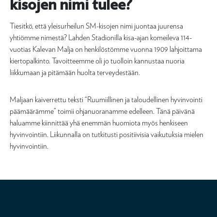
kisojen nimi tulee?
Tiesitkö, että yleisurheilun SM-kisojen nimi juontaa juurensa
yhtiömme nimestä? Lahden Stadionilla kisa-ajan komeileva 114-
vuotias Kalevan Malja on henkilöstömme vuonna 1909 lahjoittama
kiertopalkinto. Tavoitteemme oli jo tuolloin kannustaa nuoria
liikkumaan ja pitämään huolta terveydestään.
Maljaan kaiverrettu teksti “Ruumiillinen ja taloudellinen hyvinvointi
päämäärämme” toimii ohjanuoranamme edelleen. Tänä päivänä
haluamme kiinnittää yhä enemmän huomiota myös henkiseen
hyvinvointiin. Liikunnalla on tutkitusti positiivisia vaikutuksia mielen
hyvinvointiin.