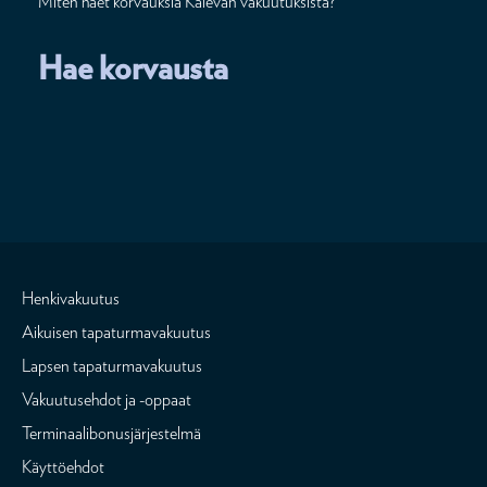
Miten haet korvauksia Kalevan vakuutuksista?
Hae korvausta
Henkivakuutus
Aikuisen tapaturmavakuutus
Lapsen tapaturmavakuutus
Vakuutusehdot ja -oppaat
Terminaalibonusjärjestelmä
Käyttöehdot