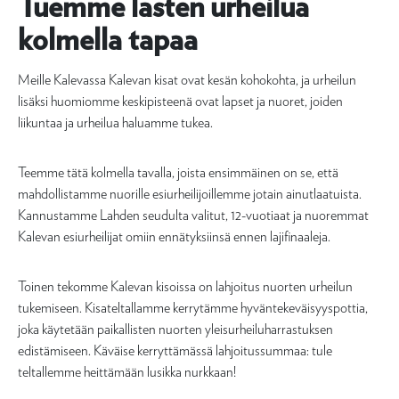
Tuemme lasten urheilua
kolmella tapaa
Meille Kalevassa Kalevan kisat ovat kesän kohokohta, ja urheilun
lisäksi huomiomme keskipisteenä ovat lapset ja nuoret, joiden
liikuntaa ja urheilua haluamme tukea.
Teemme tätä kolmella tavalla, joista ensimmäinen on se, että
mahdollistamme nuorille esiurheilijoillemme jotain ainutlaatuista.
Kannustamme Lahden seudulta valitut, 12-vuotiaat ja nuoremmat
Kalevan esiurheilijat omiin ennätyksiinsä ennen lajifinaaleja.
Toinen tekomme Kalevan kisoissa on lahjoitus nuorten urheilun
tukemiseen. Kisateltallamme kerrytämme hyväntekeväisyyspottia,
joka käytetään paikallisten nuorten yleisurheiluharrastuksen
edistämiseen. Käväise kerryttämässä lahjoitussummaa: tule
teltallemme heittämään lusikka nurkkaan!