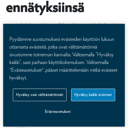
ennätyksiinsä
28.–30.7. Lahdessa pidettävien Kalevan kisojen esiurheilijoiksi valittiin
kuusi lasta Lahden seudulta. Esiurheilijat pääsevät koettamaan omia
ennätyksiään ennen lajifinaaleja. Henkivakuutusyhtiö Kaleva
Pyydämme suostumuksesi evästeiden käyttöön lukuun
palkitsee esiurheilijoita niin hyvistä yrityksistä kuin ennätystensä
ottamatta evästeitä, jotka ovat välttämättömiä
rikkomisista.
sivustomme toiminnan kannalta. Valitsemalla ”Hyväksy
kaikki”, saat parhaan käyttökokemuksen. Valitsemalla
Esiurheilijamme ovat:
"Evästeasetukset", pääset määrittelemään mitkä evästeet
hyväksyt.
Perjantaina 28.7.
Hyväksy vain välttämättömät
Hyväksy kaikki evästeet
Miesten pituus: Veeti Seppälä, Lahden
Ahkera
Evästeasetukset
Naisten keihäs: Elsa Kemppainen, Lahden