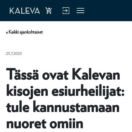
Ost
Kirj
Vali
a
aud
kko
« Kaikki ajankohtaiset
hen
u
kiva
verk
25.7.2023
kuu
kop
tus
alve
Tässä ovat Kalevan
luu
kisojen esiurheilijat:
n
tule kannustamaan
nuoret omiin