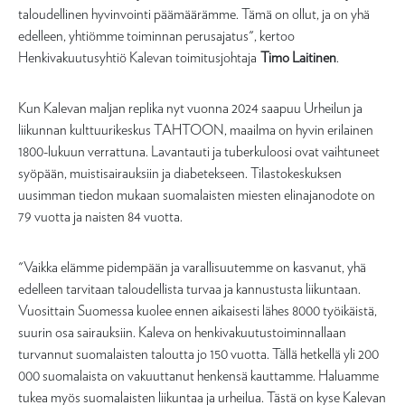
taloudellinen hyvinvointi päämäärämme. Tämä on ollut, ja on yhä
edelleen, yhtiömme toiminnan perusajatus", kertoo
Henkivakuutusyhtiö Kalevan toimitusjohtaja
Timo Laitinen
.
Kun Kalevan maljan replika nyt vuonna 2024 saapuu Urheilun ja
liikunnan kulttuurikeskus TAHTOON, maailma on hyvin erilainen
1800-lukuun verrattuna. Lavantauti ja tuberkuloosi ovat vaihtuneet
syöpään, muistisairauksiin ja diabetekseen. Tilastokeskuksen
uusimman tiedon mukaan suomalaisten miesten elinajanodote on
79 vuotta ja naisten 84 vuotta.
"Vaikka elämme pidempään ja varallisuutemme on kasvanut, yhä
edelleen tarvitaan taloudellista turvaa ja kannustusta liikuntaan.
Vuosittain Suomessa kuolee ennen aikaisesti lähes 8000 työikäistä,
suurin osa sairauksiin. Kaleva on henkivakuutustoiminnallaan
turvannut suomalaisten taloutta jo 150 vuotta. Tällä hetkellä yli 200
000 suomalaista on vakuuttanut henkensä kauttamme. Haluamme
tukea myös suomalaisten liikuntaa ja urheilua. Tästä on kyse Kalevan