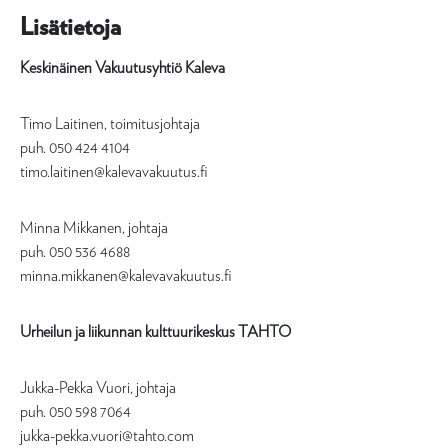
Lisätietoja
Keskinäinen Vakuutusyhtiö Kaleva
Timo Laitinen, toimitusjohtaja
puh. 050 424 4104
timo.laitinen@kalevavakuutus.fi
Minna Mikkanen, johtaja
puh. 050 536 4688
minna.mikkanen@kalevavakuutus.fi
Urheilun ja liikunnan kulttuurikeskus TAHTO
Jukka-Pekka Vuori, johtaja
puh. 050 598 7064
jukka-pekka.vuori@tahto.com