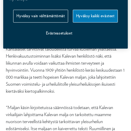
Silloin ihmisiä kuoli nälkään, lavantautiin ja tuberkuloosiin. Arki oli
tuolloin täynnä fyysistä työtä, eikä liikunta ollut
Hyväksy vain välttämättömät
Hyväksy kaikki evästeet
terveysnäkökulmasta vielä lyönyt laajasti läpi. 1900-luvun
alkupuolella suomalaisten naisten elinajanodote oli 44 vuotta,
miesten 42 vuotta.
Evästeasetukset
Kansalaiset tarvitsivat taloudellista turvaa kuoleman yllättäessä.
Henkivakuutustoiminnan lisäksi Kalevan henkilöstö näki, että
liikunnan avulla voidaan vaikuttaa ihmisten terveyteen ja
hyvinvointiin. Vuonna 1909 yhtiön henkilöstö keräsi keskuudestaan 1
000 markkaa ja teetti hopeisen Kalevan maljan, joka lahjoitettiin
Suomen voimistelu- ja urheiluliitolle yleisurheilukisojen ikuisesti
kiertäväksi kiertopalkinnoksi.
"Maljan käsin kirjoitetuissa säännöissä todetaan, että Kalevan
virkailijain lahjoittama Kalevan malja on tarkoitettu maamme
nuorison terveellistä kehitystä tarkoittavan yleisurheilun
edistämiseksi. Itse maljaan on kaiverrettu teksti: Ruumiillinen ja