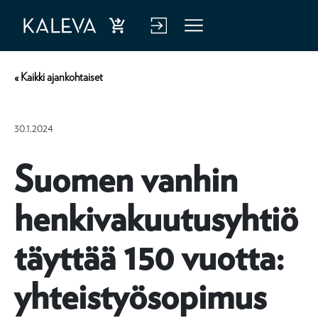
Ost
Kirj
Vali
a
aud
kko
« Kaikki ajankohtaiset
hen
u
kiva
verk
30.1.2024
kuu
kop
tus
alve
Suomen vanhin
luu
henkivakuutusyhtiö
n
täyttää 150 vuotta:
yhteistyösopimus