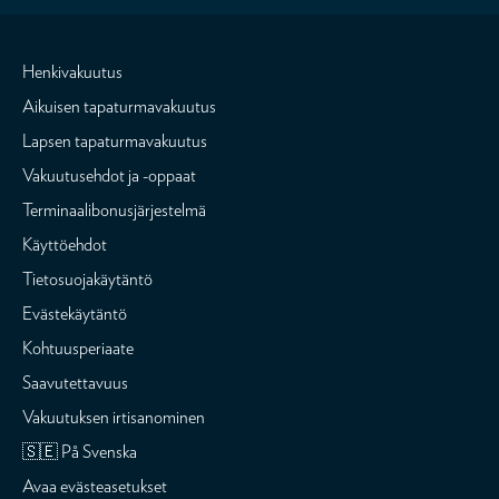
Henkivakuutus
Aikuisen tapaturmavakuutus
Lapsen tapaturmavakuutus
Vakuutusehdot ja -oppaat
Terminaalibonusjärjestelmä
Käyttöehdot
Tietosuojakäytäntö
Evästekäytäntö
Kohtuusperiaate
Saavutettavuus
Vakuutuksen irtisanominen
🇸🇪 På Svenska
Avaa evästeasetukset