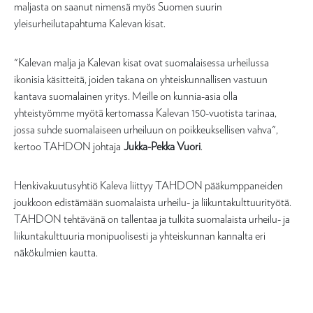
maljasta on saanut nimensä myös Suomen suurin
yleisurheilutapahtuma Kalevan kisat.
"Kalevan malja ja Kalevan kisat ovat suomalaisessa urheilussa
ikonisia käsitteitä, joiden takana on yhteiskunnallisen vastuun
kantava suomalainen yritys. Meille on kunnia-asia olla
yhteistyömme myötä kertomassa Kalevan 150-vuotista tarinaa,
jossa suhde suomalaiseen urheiluun on poikkeuksellisen vahva",
kertoo TAHDON johtaja
Jukka-Pekka Vuori
.
Henkivakuutusyhtiö Kaleva liittyy TAHDON pääkumppaneiden
joukkoon edistämään suomalaista urheilu- ja liikuntakulttuurityötä.
TAHDON tehtävänä on tallentaa ja tulkita suomalaista urheilu- ja
liikuntakulttuuria monipuolisesti ja yhteiskunnan kannalta eri
näkökulmien kautta.