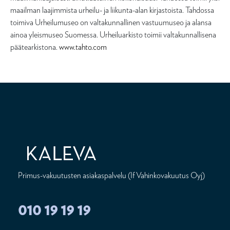
maailman laajimmista urheilu- ja liikunta-alan kirjastoista. Tahdossa
toimiva Urheilumuseo on valtakunnallinen vastuumuseo ja alansa
ainoa yleismuseo Suomessa. Urheiluarkisto toimii valtakunnallisena
päätearkistona.
www.tahto.com
Primus-vakuutusten asiakaspalvelu (If Vahinkovakuutus Oyj)
010 19 19 19