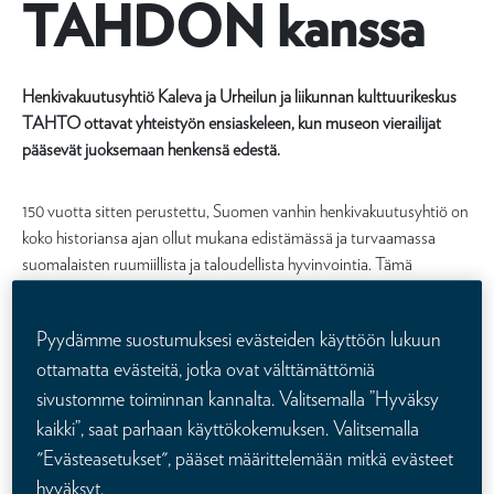
TAHDON kanssa
Henkivakuutusyhtiö Kaleva ja Urheilun ja liikunnan kulttuurikeskus
TAHTO ottavat yhteistyön ensiaskeleen, kun museon vierailijat
pääsevät juoksemaan henkensä edestä.
150 vuotta sitten perustettu, Suomen vanhin henkivakuutusyhtiö on
koko historiansa ajan ollut mukana edistämässä ja turvaamassa
suomalaisten ruumiillista ja taloudellista hyvinvointia. Tämä
päämäärä kaiverrettiin myös hopeiseen Kalevan maljaan, kun yhtiön
henkilöstö lahjoitti sen 115 vuotta sitten Suomen voimistelu- ja
Pyydämme suostumuksesi evästeiden käyttöön lukuun
urheiluliitolle. Kalevan maljasta on saanut nimensä myös Suomen
ottamatta evästeitä, jotka ovat välttämättömiä
suurin yleisurheilutapahtuma Kalevan kisat. Nyt TAHDON kanssa
aloitetun yhteistyön myötä Kalevan malja saapuu TAHDON
sivustomme toiminnan kannalta. Valitsemalla ”Hyväksy
urheilumuseoon.
kaikki”, saat parhaan käyttökokemuksen. Valitsemalla
"Evästeasetukset", pääset määrittelemään mitkä evästeet
Henkivakuutusyhtiö Kaleva perustettiin tsaarin aikaan vuonna 1874.
hyväksyt.