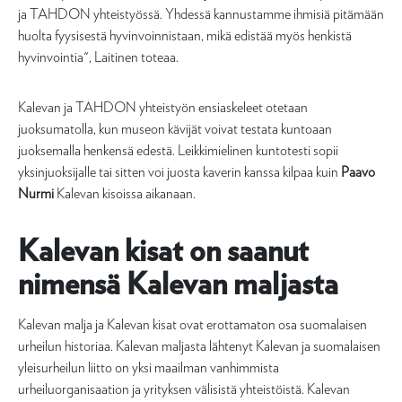
ja TAHDON yhteistyössä. Yhdessä kannustamme ihmisiä pitämään
huolta fyysisestä hyvinvoinnistaan, mikä edistää myös henkistä
hyvinvointia", Laitinen toteaa.
Kalevan ja TAHDON yhteistyön ensiaskeleet otetaan
juoksumatolla, kun museon kävijät voivat testata kuntoaan
juoksemalla henkensä edestä. Leikkimielinen kuntotesti sopii
yksinjuoksijalle tai sitten voi juosta kaverin kanssa kilpaa kuin
Paavo
Nurmi
Kalevan kisoissa aikanaan.
Kalevan kisat on saanut
nimensä Kalevan maljasta
Kalevan malja ja Kalevan kisat ovat erottamaton osa suomalaisen
urheilun historiaa. Kalevan maljasta lähtenyt Kalevan ja suomalaisen
yleisurheilun liitto on yksi maailman vanhimmista
urheiluorganisaation ja yrityksen välisistä yhteistöistä. Kalevan