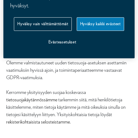
henkilötietojen suojaa ja rekisteröityjen oikeuksia.
hyväksyt.
Meillä Kalevassa asiakkaan tietojen suojaaminen ja luottamus ovat
Hyväksy vain välttämättömät
Hyväksy kaikki evästeet
aina olleet ehdottomia edellytyksiä kaikessa toiminnassamme. Kun
jaat kanssamme tietoja, pystymme palvelemaan sinua paremmin,
esimerkiksi tarjoamalla sinulle sopivimpia tuotteita ja palveluita sekä
Evästeasetukset
auttamalla sinua asioidessasi kanssamme.
Olemme valmistautuneet uuden tietosuoja-asetuksen asettamiin
vaatimuksiin hyvissä ajoin, ja toimintaperiaatteemme vastaavat
GDPR-vaatimuksia.
Kerromme yksityisyyden suojaa koskevassa
tietosuojakäytännössämme
tarkemmin siitä, mitä henkilötietoja
käsittelemme, miten tietoja käytämme ja mitä oikeuksia sinulla on
tietojesi käsittelyyn liittyen. Yksityiskohtaisia tietoja löydät
rekisterikohtaisista selosteistamme.