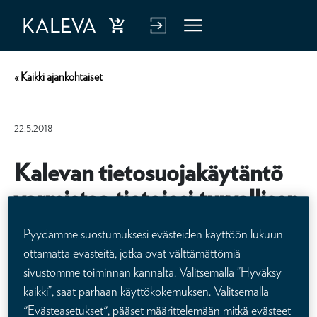
Ost
Kirj
Vali
a
aud
kko
« Kaikki ajankohtaiset
hen
u
kiva
verk
22.5.2018
kuu
kop
tus
alve
Kalevan tietosuojakäytäntö
luu
varmistaa tietojesi turvallisen
n
käsittelyn
Pyydämme suostumuksesi evästeiden käyttöön lukuun
ottamatta evästeitä, jotka ovat välttämättömiä
sivustomme toiminnan kannalta. Valitsemalla ”Hyväksy
Euroopan unionin laajuinen yleinen tietosuoja-asetus (General
kaikki”, saat parhaan käyttökokemuksen. Valitsemalla
Data Protection Regulation, GDPR) astuu voimaan 25.5.2018. Uusi
asetus yhdenmukaistaa EU:n tietosuojakäytäntöjä ja parantaa
"Evästeasetukset", pääset määrittelemään mitkä evästeet