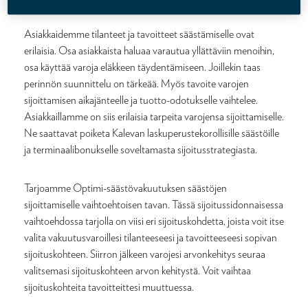
Asiakkaidemme tilanteet ja tavoitteet säästämiselle ovat
erilaisia. Osa asiakkaista haluaa varautua yllättäviin menoihin,
osa käyttää varoja eläkkeen täydentämiseen. Joillekin taas
perinnön suunnittelu on tärkeää. Myös tavoite varojen
sijoittamisen aikajänteelle ja tuotto-odotukselle vaihtelee.
Asiakkaillamme on siis erilaisia tarpeita varojensa sijoittamiselle.
Ne saattavat poiketa Kalevan laskuperustekorollisille säästöille
ja terminaalibonukselle soveltamasta sijoitusstrategiasta.
Tarjoamme Optimi-säästövakuutuksen säästöjen
sijoittamiselle vaihtoehtoisen tavan. Tässä sijoitussidonnaisessa
vaihtoehdossa tarjolla on viisi eri sijoituskohdetta, joista voit itse
valita vakuutusvaroillesi tilanteeseesi ja tavoitteeseesi sopivan
sijoituskohteen. Siirron jälkeen varojesi arvonkehitys seuraa
valitsemasi sijoituskohteen arvon kehitystä. Voit vaihtaa
sijoituskohteita tavoitteittesi muuttuessa.