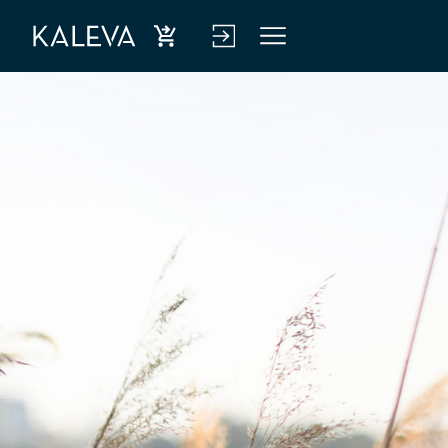
Ost
Kirj
Vali
a
aud
kko
hen
u
kiva
verk
kuu
kop
tus
alve
luu
n