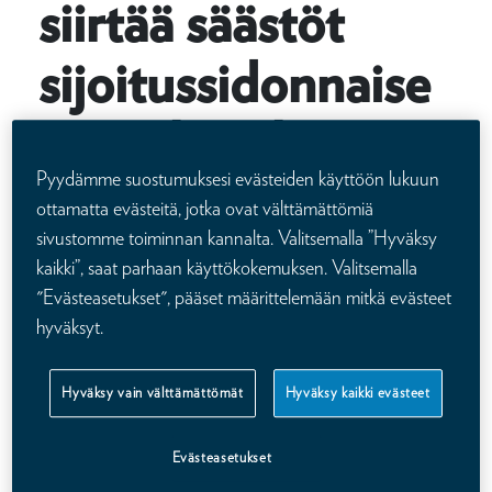
siirtää säästöt
sijoitussidonnaise
en vaihtoehtoon
Pyydämme suostumuksesi evästeiden käyttöön lukuun
ottamatta evästeitä, jotka ovat välttämättömiä
Maksamme Optimi-vakuutusten säästöille vuosittain 4,5
sivustomme toiminnan kannalta. Valitsemalla ”Hyväksy
prosentin laskuperustekoron. Lisäksi vakuutuksen
laskuperustekorollisen osan päättyessä hyvitämme
kaikki”, saat parhaan käyttökokemuksen. Valitsemalla
laskuperustekorkoisia vakuutussäästöjä lisäedulla,
"Evästeasetukset", pääset määrittelemään mitkä evästeet
terminaalibonuksella
, joka on kunkin vakuutuksen osuus
hyväksyt.
säästövakuutuskannan kerryttämästä ylijäämästä.
Hyväksy vain välttämättömät
Hyväksy kaikki evästeet
Kalevan laskuperustekorkoisille säästövakuutuksille on käytössä
lisäetujärjestelmä. Sen tavoitteena on jakaa säästövakuutuksille
niiden tuottamaa ylijäämää mahdollisimman
Evästeasetukset
oikeudenmukaisesti.