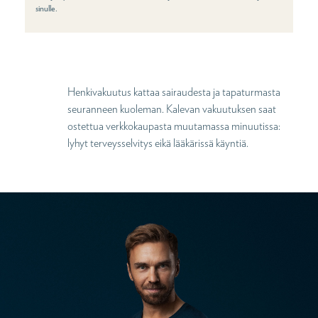
sinulle.
Henkivakuutus kattaa sairaudesta ja tapaturmasta
seuranneen kuoleman. Kalevan vakuutuksen saat
ostettua verkkokaupasta muutamassa minuutissa:
lyhyt terveysselvitys eikä lääkärissä käyntiä.