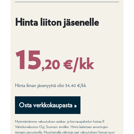
Hinta liiton jäsenelle
15
,20 €/kk
Hinta ilman jäsenyyttä olisi 34,40 €/kk
Osta verkkokaupasta »
Myöntämämme vakuutuksen asiakas- ja korvauspalvelun hoitaa If
Vahinkovakuutus Oyj, Suomen sivuliike. Hinta lasketaan annettujen
tietojen perusteella. Muuttamalla valintoja saat vakuutuksen hinnan juuri