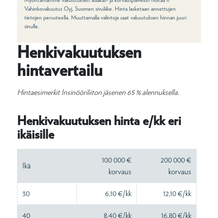
Vahinkovakuutus Oyj, Suomen sivuliike. Hinta lasketaan annettujen
tietojen perusteella. Muuttamalla valintoja saat vakuutuksen hinnan juuri
sinulle.
Henkivakuutuksen
hintavertailu
Hintaesimerkit Insinööriliiton jäsenen 65 % alennuksella.
Henkivakuutuksen hinta e/kk eri
ikäisille
100 000 €
200 000 €
Ikä
korvaus
korvaus
30
6,10 €/kk
12,10 €/kk
40
8,40 €/kk
16,80 €/kk