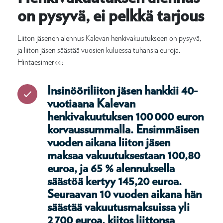
on pysyvä, ei pelkkä tarjous
Liiton jäsenen alennus Kalevan henkivakuutukseen on pysyvä,
ja liiton jäsen säästää vuosien kuluessa tuhansia euroja.
Hintaesimerkki:
Insinööriliiton jäsen hankkii 40-
vuotiaana Kalevan
henkivakuutuksen 100 000 euron
korvaussummalla. Ensimmäisen
vuoden aikana liiton jäsen
maksaa vakuutuksestaan 100,80
euroa, ja 65 % alennuksella
säästöä kertyy 145,20 euroa.
Seuraavan 10 vuoden aikana hän
säästää vakuutusmaksuissa yli
2 700 euroa, kiitos liittonsa