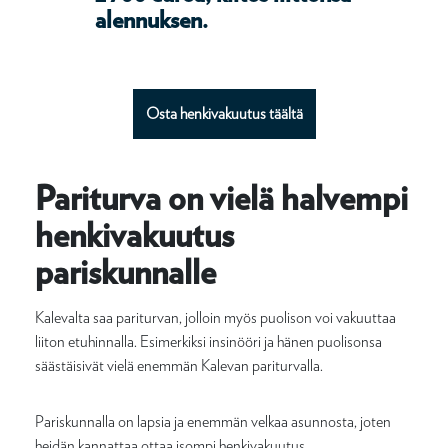
alennuksen.
Osta henkivakuutus täältä
Pariturva on vielä halvempi
henkivakuutus
pariskunnalle
Kalevalta saa pariturvan, jolloin myös puolison voi vakuuttaa
liiton etuhinnalla. Esimerkiksi insinööri ja hänen puolisonsa
säästäisivät vielä enemmän Kalevan pariturvalla.
Pariskunnalla on lapsia ja enemmän velkaa asunnosta, joten
heidän kannattaa ottaa isompi henkivakuutus.