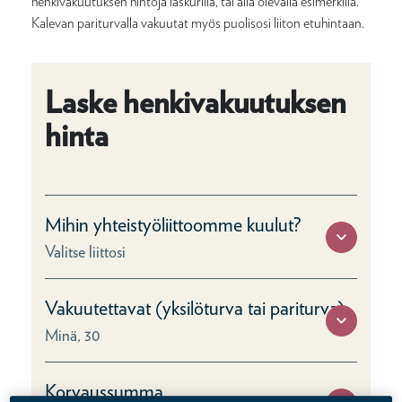
henkivakuutuksen hintoja laskurilla, tai alla olevalla esimerkillä.
Kalevan pariturvalla vakuutat myös puolisosi liiton etuhintaan.
Laske henkivakuutuksen
hinta
Mihin yhteistyöliittoomme kuulut?
Valitse liittosi
Vakuutettavat (yksilöturva tai pariturva)
Minä, 30
Korvaussumma