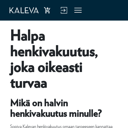
Ost
Kirj
Vali
a
aud
kko
Halpa
hen
u
kiva
verk
henkivakuutus,
kuu
kop
joka oikeasti
tus
alve
luu
turvaa
n
Mikä on halvin
henkivakuutus minulle?
Sopiva Kalevan henkivakuutus omaan tarpeeseen kannattaa