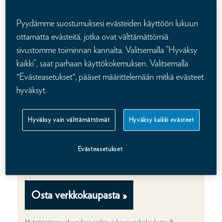
200 000 €
Pyydämme suostumuksesi evästeiden käyttöön lukuun
ottamatta evästeitä, jotka ovat välttämättömiä
sivustomme toiminnan kannalta. Valitsemalla ”Hyväksy
Hinta liiton jäsenelle
kaikki”, saat parhaan käyttökokemuksen. Valitsemalla
"Evästeasetukset", pääset määrittelemään mitkä evästeet
hyväksyt.
15
,20 €/kk
Hyväksy vain välttämättömät
Hyväksy kaikki evästeet
Evästeasetukset
Hinta ilman jäsenyyttä olisi 34,40 €/kk
Osta verkkokaupasta »
Myöntämämme vakuutuksen asiakas- ja korvauspalvelun hoitaa If