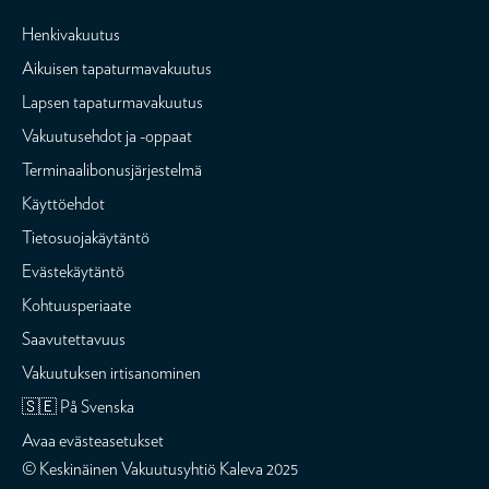
Henkivakuutus
Aikuisen tapaturmavakuutus
Lapsen tapaturmavakuutus
Vakuutusehdot ja -oppaat
Terminaalibonusjärjestelmä
Käyttöehdot
Tietosuojakäytäntö
Evästekäytäntö
Kohtuusperiaate
Saavutettavuus
Vakuutuksen irtisanominen
🇸🇪 På Svenska
Avaa evästeasetukset
© Keskinäinen Vakuutusyhtiö Kaleva 2025