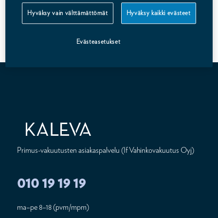
Hyväksy vain välttämättömät
Hyväksy kaikki evästeet
Voit tutustua tarkemmin julkaisuihin
Taloustietoa -sivulta
.
Evästeasetukset
Primus-vakuutusten asiakaspalvelu (If Vahinkovakuutus Oyj)
010 19 19 19
ma–pe 8–18 (pvm/mpm)