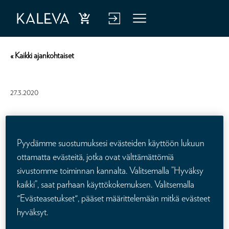
Ost
Kirj
Vali
a
aud
kko
« Kaikki ajankohtaiset
hen
u
kiva
verk
27.3.2020
kuu
kop
tus
alve
Kalevan
luu
Pyydämme suostumuksesi evästeiden käyttöön lukuun
vuosikertomus 2019
n
ottamatta evästeitä, jotka ovat välttämättömiä
sivustomme toiminnan kannalta. Valitsemalla ”Hyväksy
kaikki”, saat parhaan käyttökokemuksen. Valitsemalla
Kalevan vuosikertomus sekä tärkeimpiin avainlukuihin keskittynyt
"Evästeasetukset", pääset määrittelemään mitkä evästeet
vuosikatsaus on julkaistu.
hyväksyt.