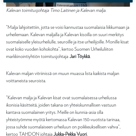
Kalevan toimitusjohtaja Timo Laitinen ja Kalevan malja.
”Malja lahjoitettiin, jotta se voisi kannustaa suomalaisia liikkumaan ja
urheilemaan. Kalevan maljalla ja Kalevan kisoilla on suuri merkitys
suomalaiselle yleisurheilulle, seuroille ja itse urheilijoille. Monille kisat
ovat koko vuoden kohokohta”, kertoo Suomen Urheiluliiton
markkinointiyhtiön toimitusjohtaja
Jari Töykkä
.
Kalevan maljan vitriinissä on muun muassa lista kaikista maljan
voittaneista seuroista.
”Kalevan malja ja Kalevan kisat ovat suomalaisessa urheilussa
ikonisia käsitteitä, joiden takana on yhteiskunnallisen vastuun
kantava suomalainen yritys. Meille on kunnia-asia olla
yhteistyömme myötä kertomassa Kalevan 150-vuotista tarinaa,
jossa suhde suomalaiseen urheiluun on poikkeuksellisen vahva”,
kertoo TAHDON johtaja
Jukka-Pekka Vuori
.