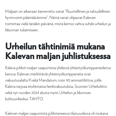
Maljaan on aikanaan kaiverrettu sanat ”Ruumiillinen ja taloudellinen
hyvinvointi päämäärämme”. Nämä sanat ohjaavat Kalevan
toimintaa vielä tänäkin päivänä, mistä kertoo vahva suhde urheilun ja
liikunnan tukemiseen.
Urheilun tähtinimiä mukana
Kalevan maljan juhlistuksessa
Kaleva juhlisti maljan saapumista yhdessä yhteistyökumppaneidensa
kanssa. Kalevan merkittäviä yhteistyökumppaneita ovat
vakuutusalalta If sekä Mandatum, noin 90 ammattiliittoa, joille
Kaleva tarjoaa etuhintaisia henkivakuutuksia, Suomen Urheiluliitto
sekä nyt vuoden 2024 alusta myös Urheilun ja liikunnan
kulttuurikeskus TAHTO.
Kalevan maljan saapumista juhlistaneessa tilaisuudessa oli mukana