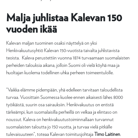
Malja juhlistaa Kalevan 150
vuoden ikää
Kalevan maljan tuominen osaksi näyttelyä on yksi
Henkivakuutusyhtiö Kalevan 150-vuotista taivalta juhlistavista
teoista. Kaleva perustettiin vuonna 1874 turvaamaan suomalaisten
perheiden talouksia aikana, jolloin Suomi oli vielä köyhä maa ja
huoltajan kuolema todellinen uhka perheen toimeentulolle.
”Vaikka elämme pidempään, yhä edelleen tarvitaan taloudellista
turvaa. Vuosittain Suomessa kuolee ennen aikaisesti lähes 8000
työikäistä, suurin osa sairauksiin. Henkivakuutus on entistä
tärkeämpi, kun suomalaisilla perheillä on velkaa ja elintaso on
noussut. Kaleva on henkivakuutustoiminnallaan turvannut
suomalaisten taloutta jo 150 vuotta, ja turvaa vielä pitkälle
tulevaisuuteen”, toteaa Kalevan toimitusjohtaja
Timo Laitinen
.