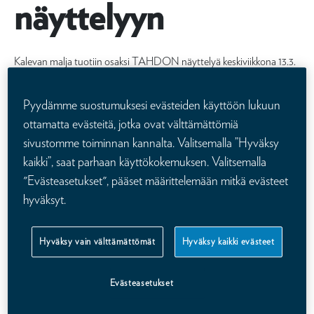
näyttelyyn
Kalevan malja tuotiin osaksi TAHDON näyttelyä keskiviikkona 13.3.
Vuonna 1909 Keskinäinen Vakuutusyhtiö Kalevan henkilöstö lahjoitti
maljan silloiselle Suomen Voimistelu- ja Urheiluliitolle ikuisesti
Pyydämme suostumuksesi evästeiden käyttöön lukuun
kiertäväksi palkinnoksi yleisurheilun SM-kisoihin.
ottamatta evästeitä, jotka ovat välttämättömiä
sivustomme toiminnan kannalta. Valitsemalla ”Hyväksy
kaikki”, saat parhaan käyttökokemuksen. Valitsemalla
"Evästeasetukset", pääset määrittelemään mitkä evästeet
hyväksyt.
Hyväksy vain välttämättömät
Hyväksy kaikki evästeet
Evästeasetukset