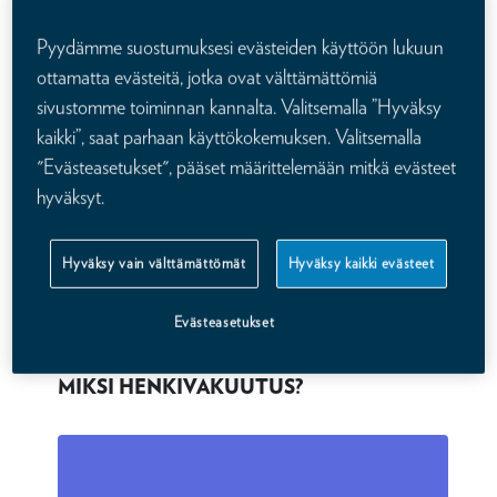
Katso videolta lisää Kalevan
henkivakuutuksesta
Pyydämme suostumuksesi evästeiden käyttöön lukuun
ottamatta evästeitä, jotka ovat välttämättömiä
sivustomme toiminnan kannalta. Valitsemalla ”Hyväksy
kaikki”, saat parhaan käyttökokemuksen. Valitsemalla
"Evästeasetukset", pääset määrittelemään mitkä evästeet
hyväksyt.
Hyväksy vain välttämättömät
Hyväksy kaikki evästeet
Evästeasetukset
MIKSI HENKIVAKUUTUS?