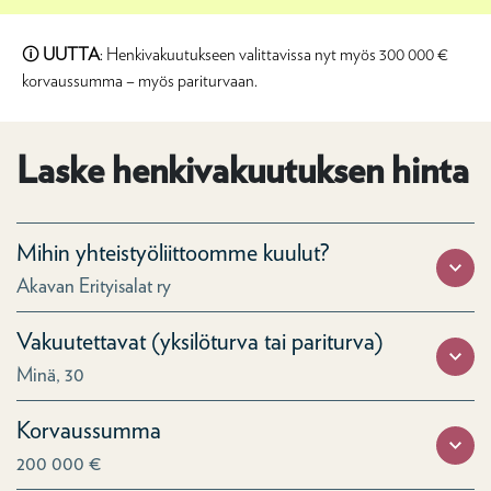
🛈
UUTTA
: Henkivakuutukseen valittavissa nyt myös 300 000 €
korvaussumma – myös pariturvaan.
Laske henkivakuutuksen hinta
Mihin yhteistyöliittoomme kuulut?
Akavan Erityisalat ry
Vakuutettavat (yksilöturva tai pariturva)
Minä, 30
Korvaussumma
200 000 €