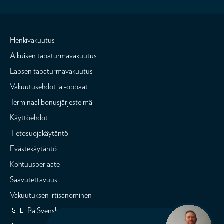
Henkivakuutus
Aikuisen tapaturmavakuutus
Lapsen tapaturmavakuutus
Vakuutusehdot ja -oppaat
Terminaalibonusjärjestelmä
Käyttöehdot
Tietosuojakäytäntö
Evästekäytäntö
Kohtuusperiaate
Saavutettavuus
Vakuutuksen irtisanominen
🇸🇪 På Svenska