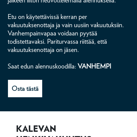
jälkeen liiton neuvottelemalla alennuksella.
Etu on käytettävissä kerran per
vakuutuksenottaja ja vain uusiin vakuutuksiin.
Vanhempainvapaa voidaan pyytää
todistettavaksi. Pariturvassa riittää, että
vakuutuksenottaja on jäsen.
Saat edun alennuskoodilla:
VANHEMPI
Osta tästä
KALEVAN