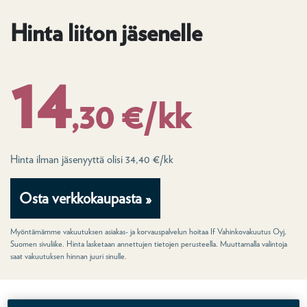
Hinta liiton jäsenelle
14
,30 €/kk
Hinta ilman jäsenyyttä olisi 34,40 €/kk
Osta verkkokaupasta »
Myöntämämme vakuutuksen asiakas- ja korvauspalvelun hoitaa If Vahinkovakuutus Oyj,
Suomen sivuliike. Hinta lasketaan annettujen tietojen perusteella. Muuttamalla valintoja
saat vakuutuksen hinnan juuri sinulle.