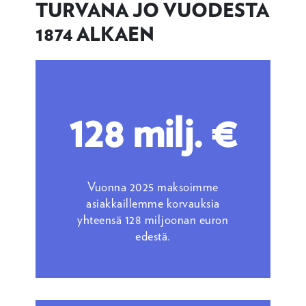
TURVANA JO VUODESTA
1874 ALKAEN
128 milj. €
Vuonna 2025 maksoimme
asiakkaillemme korvauksia
yhteensä 128 miljoonan euron
edestä.