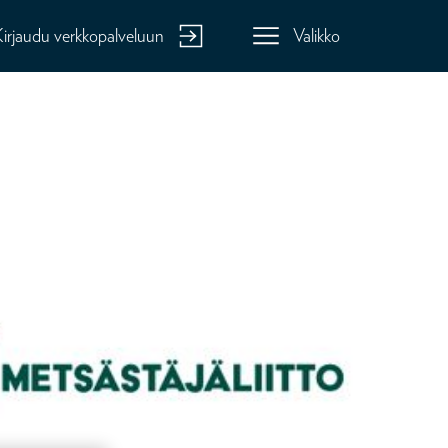
Kirjaudu verkkopalveluun
Valikko