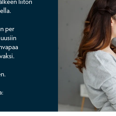
lkeen liiton
ella.
an per
 uusiin
invapaa
vaksi.
en.
a: