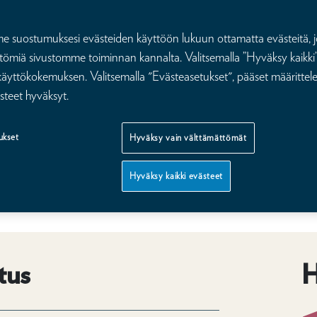
een tai
suostumuksesi evästeiden käyttöön lukuun ottamatta evästeitä, j
tömiä sivustomme toiminnan kannalta. Valitsemalla ”Hyväksy kaikki”
isosi oman
äyttökokemuksen. Valitsemalla "Evästeasetukset", pääset määritte
ös itsesi,
steet hyväksyt.
ää, että
ukset
uomen
Hyväksy vain välttämättömät
Hyväksy kaikki evästeet
000 € korvaussumma – myös pariturvaan.
tus
H