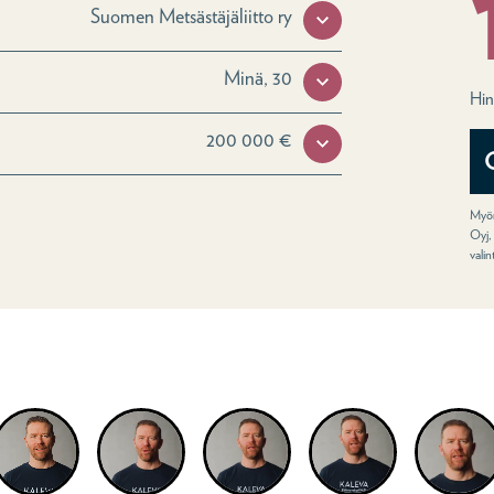
Suomen Metsästäjäliitto ry
Minä, 30
Hin
200 000 €
Myön
Oyj,
vali
eolta lisää Kalevan henkivak