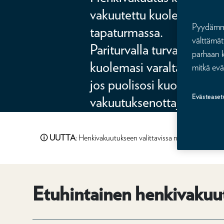
vakuutettu kuolee sairaut
Pyydämme 
tapaturmassa.
välttämät
Pariturvalla turvaat puol
parhaan k
kuolemasi varalta, sekä my
mitkä evä
jos puolisosi kuolisi. Riitt
Evästeaset
vakuutuksenottaja on S
Metsästäjäliiton jäsen.
🛈
UUTTA
: Henkivakuutukseen valittavissa nyt myös 300 
Etuhintainen henkivakuu