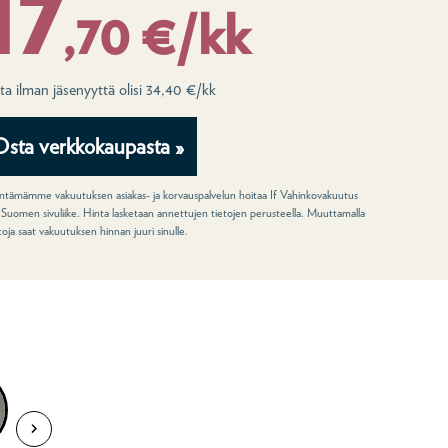
17
,70 €/kk
ta ilman jäsenyyttä olisi 34,40 €/kk
Osta verkkokaupasta »
tämämme vakuutuksen asiakas- ja korvauspalvelun hoitaa If Vahinkovakuutus
 Suomen sivuliike. Hinta lasketaan annettujen tietojen perusteella. Muuttamalla
ntoja saat vakuutuksen hinnan juuri sinulle.
uutuksesta