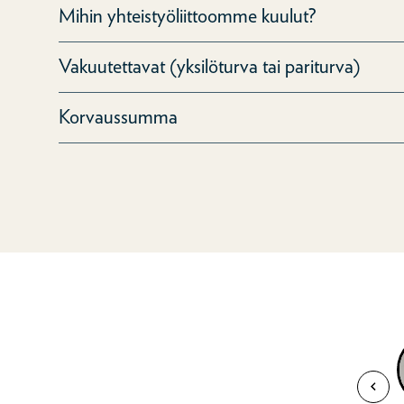
Mihin yhteistyöliittoomme kuulut?
Vakuutettavat (yksilöturva tai pariturva)
Korvaussumma
Katso vid