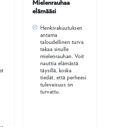
Mielenrauhaa
elämääsi
Henkivakuutuksen
antama
taloudellinen turva
takaa sinulle
mielenrauhan. Voit
nauttia elämästä
et
täysillä, koska
tiedät, että perheesi
tulevaisuus on
n
turvattu.