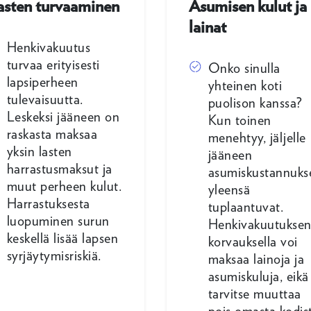
asten turvaaminen
Asumisen kulut ja
lainat
Henkivakuutus
turvaa erityisesti
Onko sinulla
lapsiperheen
yhteinen koti
tulevaisuutta.
puolison kanssa?
Leskeksi jääneen on
Kun toinen
raskasta maksaa
menehtyy, jäljelle
yksin lasten
jääneen
harrastusmaksut ja
asumiskustannuks
muut perheen kulut.
yleensä
Harrastuksesta
tuplaantuvat.
luopuminen surun
Henkivakuutukse
keskellä lisää lapsen
korvauksella voi
syrjäytymisriskiä.
maksaa lainoja ja
asumiskuluja, eikä
tarvitse muuttaa