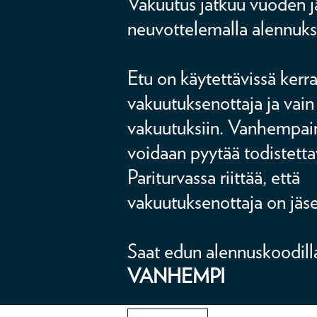
Vakuutus jatkuu vuoden jä
neuvottelemalla alennuks
Etu on käytettävissä kerr
vakuutuksenottaja ja vain
vakuutuksiin. Vanhempa
voidaan pyytää todistetta
Pariturvassa riittää, että
vakuutuksenottaja on jäs
Saat edun alennuskoodill
VANHEMPI