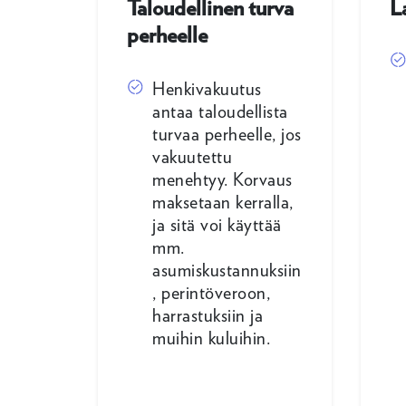
Taloudellinen turva
L
perheelle
Henkivakuutus
antaa taloudellista
turvaa perheelle, jos
vakuutettu
menehtyy. Korvaus
maksetaan kerralla,
ja sitä voi käyttää
mm.
asumiskustannuksiin
, perintöveroon,
harrastuksiin ja
muihin kuluihin.