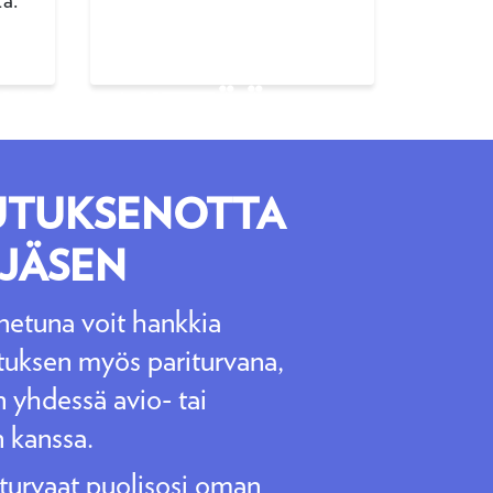
ta.
VAN
RVA: RIITTÄÄ
UTUKSENOTTA
 JÄSEN
enetuna voit hankkia
uksen myös pariturvana,
n yhdessä avio- tai
 kanssa.
 turvaat puolisosi oman