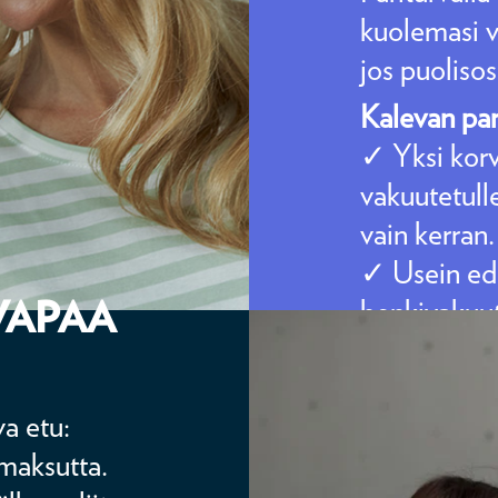
kuolemasi va
jos puolisos
Kalevan par
✓ Yksi kor
vakuutetull
vain kerran.
✓ Usein edu
VAPAA
henkivakuut
✓ Vain vaku
olla liiton j
va etu:
maksutta.