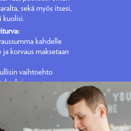
ralta, sekä myös itsesi,
i kuolisi.
iturva:
vaussumma kahdelle
e ja korvaus maksetaan
llisin vaihtoehto
ukseksi.
utuksenottajan tarvitsee
äsen.