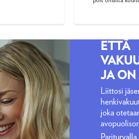
pois omasta kodis
KALE
PARITU
ETTÄ
VAKU
JA ON
Liittosi jäs
henkivakuut
joka otetaa
avopuolison
Pariturvalla