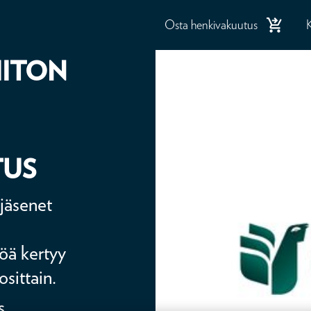
Osta henkivakuutus
IITON
TUS
jäsenet
töä kertyy
sittain.
s