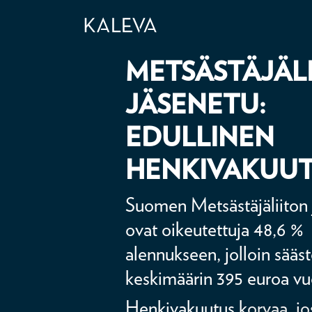
SUOMEN
METSÄSTÄJÄL
JÄSENETU:
EDULLINEN
HENKIVAKUU
Suomen Metsästäjäliiton 
ovat oikeutettuja 48,6 %
alennukseen, jolloin sääs
keskimäärin 395 euroa vuo
Henkivakuutus korvaa, jo