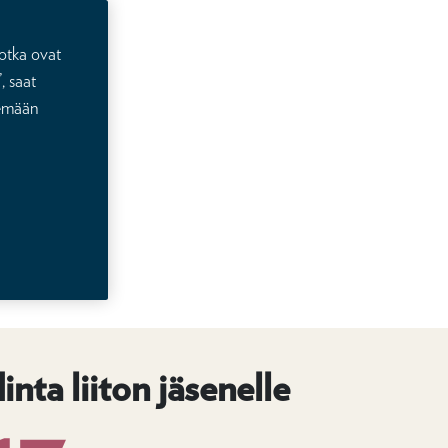
otka ovat
, saat
lemään
inta liiton jäsenelle