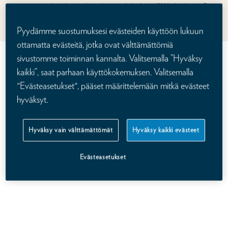
Myöntämämme vakuutuksen asiakas- ja korvauspalvelun hoitaa If Vahinkovakuutus Oyj,
Suomen sivuliike. Hinta lasketaan annettujen tietojen perusteella. Muuttamalla valintoja
saat vakuutuksen hinnan juuri sinulle.
Pyydämme suostumuksesi evästeiden käyttöön lukuun
ottamatta evästeitä, jotka ovat välttämättömiä
Katso videolta lisää Kalevan
sivustomme toiminnan kannalta. Valitsemalla ”Hyväksy
kaikki”, saat parhaan käyttökokemuksen. Valitsemalla
henkivakuutuksesta
"Evästeasetukset", pääset määrittelemään mitkä evästeet
hyväksyt.
Hyväksy vain välttämättömät
Hyväksy kaikki evästeet
Evästeasetukset