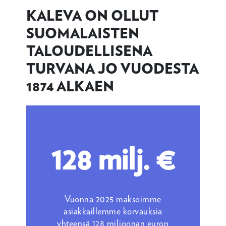
KALEVA ON OLLUT
SUOMALAISTEN
TALOUDELLISENA
TURVANA JO VUODESTA
1874 ALKAEN
128 milj. €
Vuonna 2025 maksoimme
asiakkaillemme korvauksia
yhteensä 128 miljoonan euron