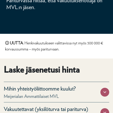
Pariturvassa riittää, että vakuutuksenottaja on
MVL:n jäsen.
🛈
UUTTA
: Henkivakuutukseen valittavissa nyt myös 300 000 €
korvaussumma – myös pariturvaan.
Laske jäsenetusi hinta
Mihin yhteistyöliittoomme kuulut?
Meijerialan Ammattilaiset MVL
Vakuutettavat (yksilöturva tai pariturva)