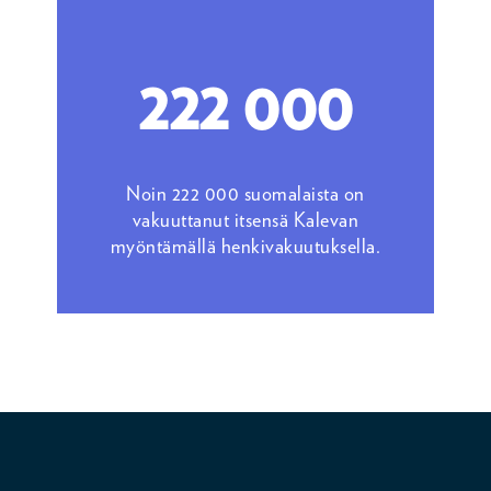
222 000
Noin 222 000 suomalaista on
vakuuttanut itsensä Kalevan
myöntämällä henkivakuutuksella.