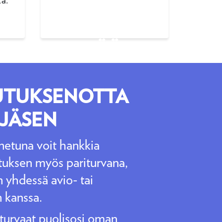
ta.
VAN
RVA: RIITTÄÄ
UTUKSENOTTA
 JÄSEN
enetuna voit hankkia
uksen myös pariturvana,
n yhdessä avio- tai
 kanssa.
 turvaat puolisosi oman