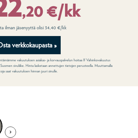
22
,20 €/kk
ta ilman jäsenyyttä olisi 34,40 €/kk
Osta verkkokaupasta »
tämämme vakuutuksen asiakas- ja korvauspalvelun hoitaa If Vahinkovakuutus
 Suomen sivuliike. Hinta lasketaan annettujen tietojen perusteella. Muuttamalla
ntoja saat vakuutuksen hinnan juuri sinulle.
uutuksesta