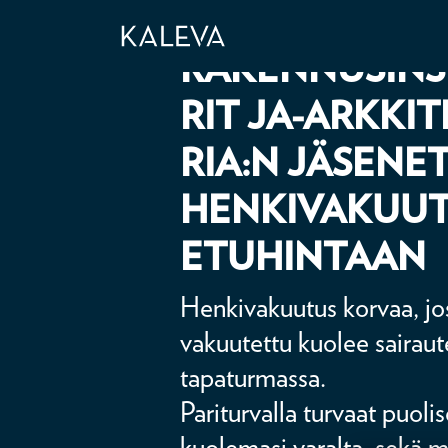
RAKENNUSIN
RIT JA-ARKKI
RIA:N JÄSENET
HENKIVAKUU
ETUHINTAAN
Henkivakuutus korvaa, jo
vakuutettu kuolee sairaut
tapaturmassa.
Pariturvalla turvaat puol
kuolemasi varalta, sekä my