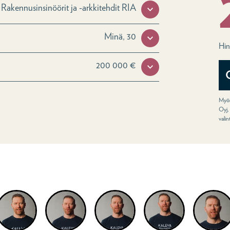
Rakennusinsinöörit ja -arkkitehdit RIA
Minä, 30
Hin
200 000 €
Myön
Oyj,
vali
eolta lisää Kalevan henkivak