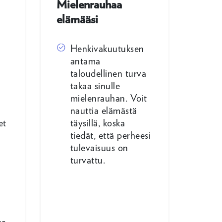
Mielenrauhaa
elämääsi
Henkivakuutuksen
antama
taloudellinen turva
takaa sinulle
mielenrauhan. Voit
nauttia elämästä
et
täysillä, koska
tiedät, että perheesi
tulevaisuus on
n
turvattu.