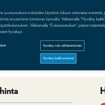
ää, että
suostumuksesi evästeiden käyttöön lukuun ottamatta evästeitä, j
tömiä sivustomme toiminnan kannalta. Valitsemalla ”Hyväksy kaikki”
n saat
äyttökokemuksen. Valitsemalla "Evästeasetukset", pääset määritte
steet hyväksyt.
äkärissä
ukset
Hyväksy vain välttämättömät
Hyväksy kaikki evästeet
000 € korvaussumma – myös pariturvaan.
hinta
H