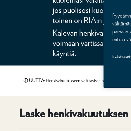
jos puolisosi kuolisi. Riitt
Pyydämme 
toinen on RIA:n jäsen.
välttämät
Kalevan henkivakuutukse
parhaan k
mitkä evä
voimaan vartissa, ilman lä
käyntiä.
Evästeaset
🛈
UUTTA
: Henkivakuutukseen valittavissa nyt myös 300 
Laske henkivakuutuksen 