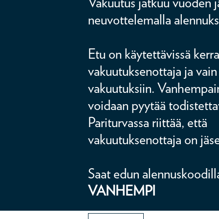
Vakuutus jatkuu vuoden jä
neuvottelemalla alennuks
Etu on käytettävissä kerr
vakuutuksenottaja ja vain
vakuutuksiin. Vanhempa
voidaan pyytää todistetta
Pariturvassa riittää, että
vakuutuksenottaja on jäs
Saat edun alennuskoodill
VANHEMPI