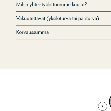
Mihin yhteistyöliittoomme kuulut?
Vakuutettavat (yksilöturva tai pariturva)
Korvaussumma
Katso vid