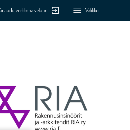
Kirjaudu verkkopalveluun
Valikko