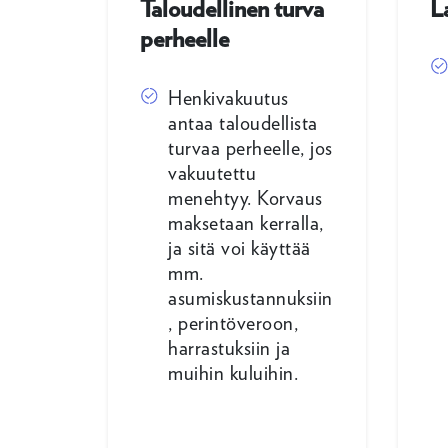
Taloudellinen turva
L
perheelle
Henkivakuutus
antaa taloudellista
turvaa perheelle, jos
vakuutettu
menehtyy. Korvaus
maksetaan kerralla,
ja sitä voi käyttää
mm.
asumiskustannuksiin
, perintöveroon,
harrastuksiin ja
muihin kuluihin.