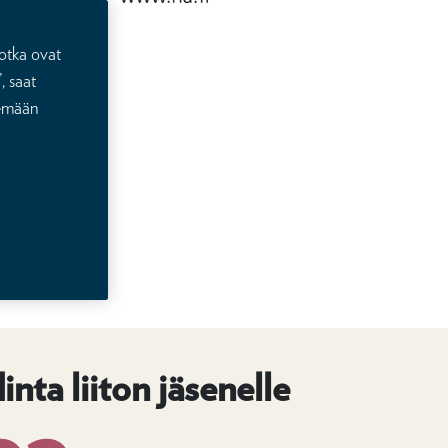
otka ovat
, saat
lemään
inta liiton jäsenelle