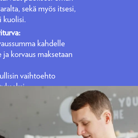
ralta, sekä myös itsesi,
i kuolisi.
iturva:
vaussumma kahdelle
e ja korvaus maksetaan
llisin vaihtoehto
ukseksi.
utuksenottajan tarvitsee
äsen.