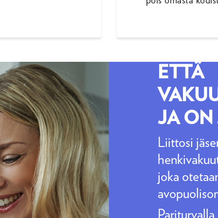
pois omasta kodis
KALE
PARITU
ETTÄ
VAKU
JA ON
Liittosi jäs
henkivakuut
joka otetaa
avopuolison
Pariturvalla