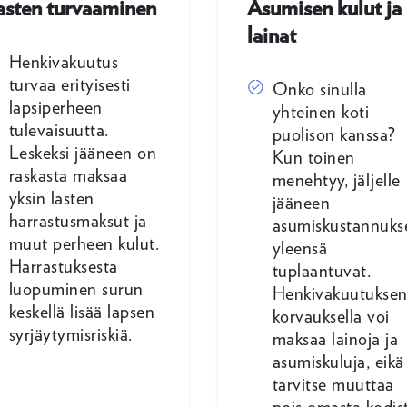
asten turvaaminen
Asumisen kulut ja
lainat
Henkivakuutus
turvaa erityisesti
Onko sinulla
lapsiperheen
yhteinen koti
tulevaisuutta.
puolison kanssa?
Leskeksi jääneen on
Kun toinen
raskasta maksaa
menehtyy, jäljelle
yksin lasten
jääneen
harrastusmaksut ja
asumiskustannuks
muut perheen kulut.
yleensä
Harrastuksesta
tuplaantuvat.
luopuminen surun
Henkivakuutukse
keskellä lisää lapsen
korvauksella voi
syrjäytymisriskiä.
maksaa lainoja ja
asumiskuluja, eikä
tarvitse muuttaa