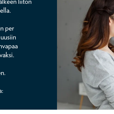
lkeen liiton
ella.
an per
 uusiin
invapaa
vaksi.
en.
a: