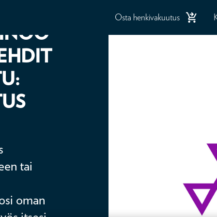
Osta henkivakuutus
SINÖÖ
TEHDIT
U:
TUS
s
een tai
isosi oman
ös itsesi,