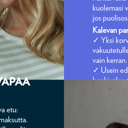
kuolemasi va
jos puolisos
Kalevan par
✓ Yksi kor
vakuutetull
vain kerran.
✓ Usein edu
VAPAA
henkivakuut
✓ Vain vaku
olla liiton j
va etu:
maksutta.