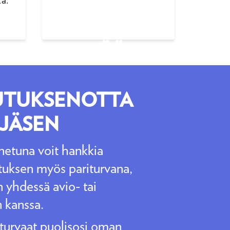
ta.
VAN
RVA: RIITTÄÄ
UTUKSENOTTA
 JÄSEN
enetuna voit hankkia
uksen myös pariturvana,
n yhdessä avio- tai
 kanssa.
 turvaat puolisosi oman