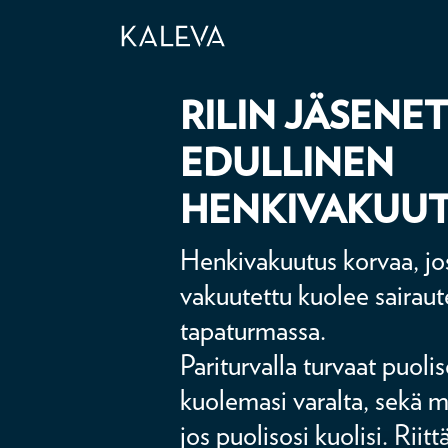
RILIN JÄSENET
EDULLINEN
HENKIVAKUU
Henkivakuutus korvaa, jo
vakuutettu kuolee sairaut
tapaturmassa.
Pariturvalla turvaat puol
kuolemasi varalta, sekä my
jos puolisosi kuolisi. Riitt