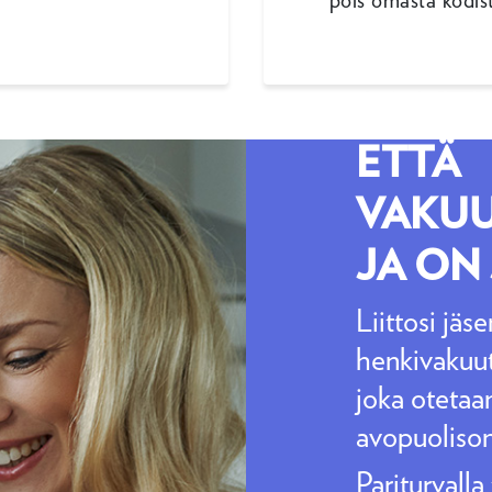
pois omasta kodis
KALE
PARITU
ETTÄ
VAKU
JA ON
Liittosi jäs
henkivakuut
joka otetaa
avopuolison
Pariturvalla