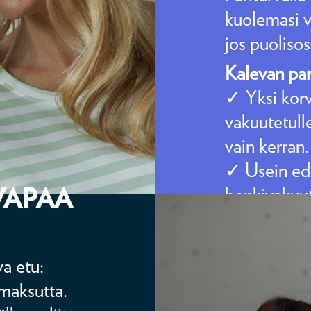
kuolemasi va
jos puolisos
Kalevan par
✓ Yksi kor
vakuutetull
vain kerran.
✓ Usein edu
VAPAA
henkivakuut
✓ Vain vaku
olla liiton j
va etu:
maksutta.