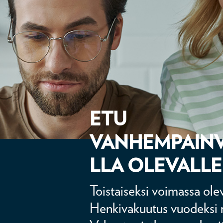
ETU
VANHEMPAIN
LLA OLEVALLE
Toistaiseksi voimassa ole
Henkivakuutus vuodeksi 