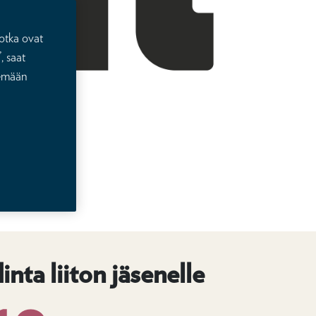
otka ovat
, saat
lemään
inta liiton jäsenelle