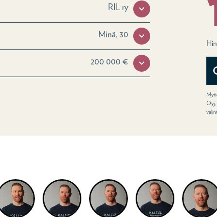
RIL ry
Minä, 30
Hin
200 000 €
Myön
Oyj,
vali
eolta lisää Kalevan henkivak