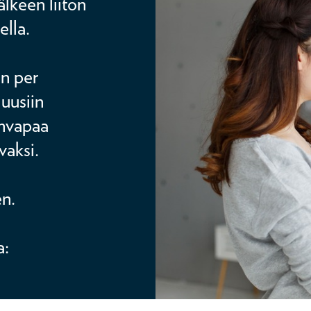
lkeen liiton
ella.
an per
 uusiin
invapaa
vaksi.
en.
a: