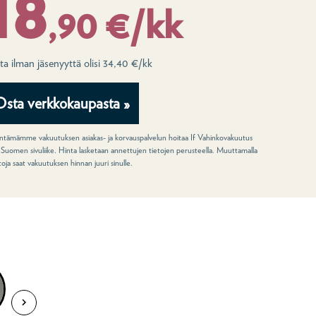
18
,90 €/kk
ta ilman jäsenyyttä olisi 34,40 €/kk
Osta verkkokaupasta »
tämämme vakuutuksen asiakas- ja korvauspalvelun hoitaa If Vahinkovakuutus
 Suomen sivuliike. Hinta lasketaan annettujen tietojen perusteella. Muuttamalla
ntoja saat vakuutuksen hinnan juuri sinulle.
uutuksesta