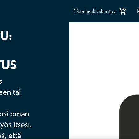
Osta henkivakuutus
U:
TUS
s
een tai
isosi oman
ös itsesi,
ää, että