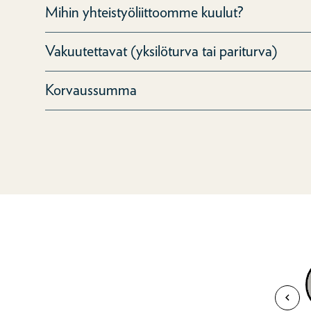
Mihin yhteistyöliittoomme kuulut?
Vakuutettavat (yksilöturva tai pariturva)
Korvaussumma
Katso vid