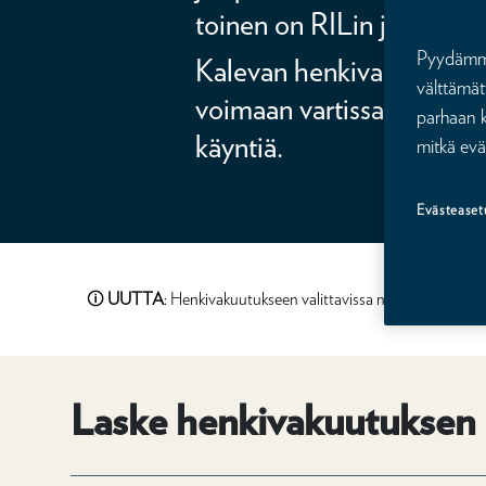
toinen on RILin jäsen.
Pyydämme 
Kalevan henkivakuutukse
välttämät
voimaan vartissa, ilman lä
parhaan k
käyntiä.
mitkä evä
Evästeaset
🛈
UUTTA
: Henkivakuutukseen valittavissa nyt myös 300 
Laske henkivakuutuksen 