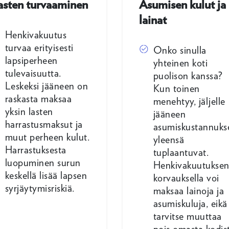
asten turvaaminen
Asumisen kulut ja
lainat
Henkivakuutus
turvaa erityisesti
Onko sinulla
lapsiperheen
yhteinen koti
tulevaisuutta.
puolison kanssa?
Leskeksi jääneen on
Kun toinen
raskasta maksaa
menehtyy, jäljelle
yksin lasten
jääneen
harrastusmaksut ja
asumiskustannuks
muut perheen kulut.
yleensä
Harrastuksesta
tuplaantuvat.
luopuminen surun
Henkivakuutukse
keskellä lisää lapsen
korvauksella voi
syrjäytymisriskiä.
maksaa lainoja ja
asumiskuluja, eikä
tarvitse muuttaa