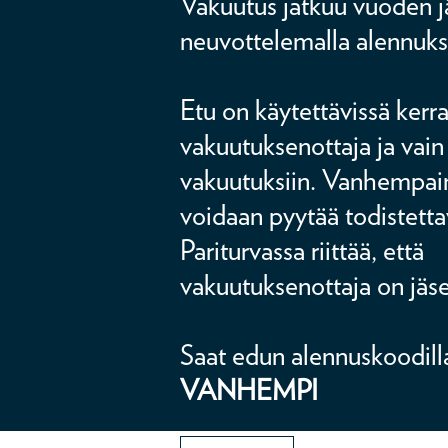
Vakuutus jatkuu vuoden jä
neuvottelemalla alennuks
Etu on käytettävissä kerr
vakuutuksenottaja ja vain
vakuutuksiin. Vanhempa
voidaan pyytää todistetta
Pariturvassa riittää, että
vakuutuksenottaja on jäs
Saat edun alennuskoodill
VANHEMPI