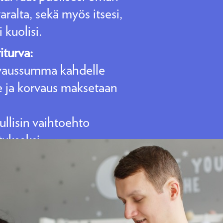
ralta, sekä myös itsesi,
i kuolisi.
iturva:
vaussumma kahdelle
e ja korvaus maksetaan
llisin vaihtoehto
ukseksi.
utuksenottajan tarvitsee
äsen.