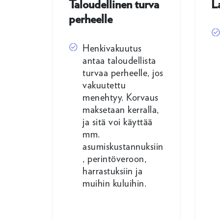
Taloudellinen turva
L
perheelle
Henkivakuutus
antaa taloudellista
turvaa perheelle, jos
vakuutettu
menehtyy. Korvaus
maksetaan kerralla,
ja sitä voi käyttää
mm.
asumiskustannuksiin
, perintöveroon,
harrastuksiin ja
muihin kuluihin.