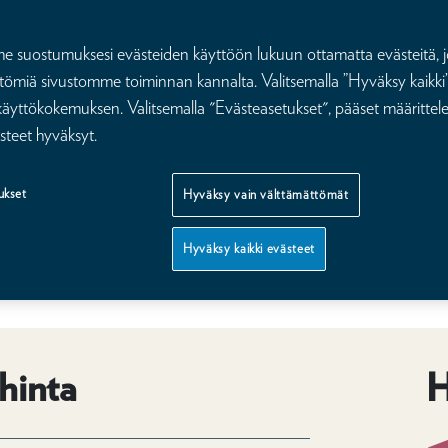
suostumuksesi evästeiden käyttöön lukuun ottamatta evästeitä, j
n saat
tömiä sivustomme toiminnan kannalta. Valitsemalla ”Hyväksy kaikki”
äkärissä
äyttökokemuksen. Valitsemalla "Evästeasetukset", pääset määritte
steet hyväksyt.
ukset
Hyväksy vain välttämättömät
Hyväksy kaikki evästeet
000 € korvaussumma – myös pariturvaan.
hinta
H