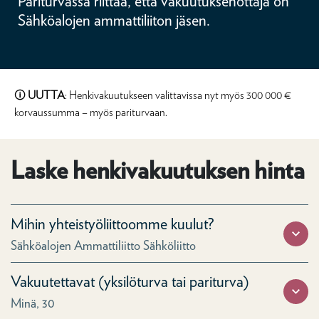
Pariturvassa riittää, että vakuutuksenottaja on
Sähköalojen ammattiliiton jäsen.
🛈
UUTTA
: Henkivakuutukseen valittavissa nyt myös 300 000 €
korvaussumma – myös pariturvaan.
Laske henkivakuutuksen hinta
Mihin yhteistyöliittoomme kuulut?
Sähköalojen Ammattiliitto Sähköliitto
Vakuutettavat (yksilöturva tai pariturva)
Minä, 30