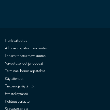
Henkivakuutus
Aikuisen tapaturmavakuutus
Lapsen tapaturmavakuutus
Vakuutusehdot ja -oppaat
Terminaalibonusjärjestelmä
Käyttöehdot
Tietosuojakäytäntö
Evästekäytäntö
Kohtuusperiaate
Saavutettavuus