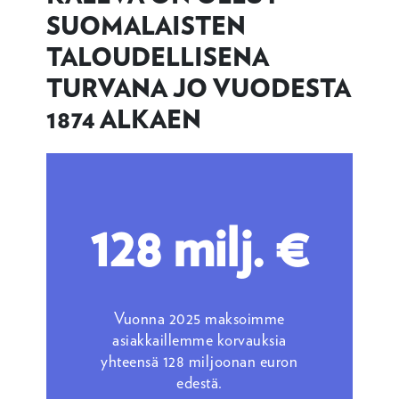
SUOMALAISTEN
TALOUDELLISENA
TURVANA JO VUODESTA
1874 ALKAEN
128 milj. €
Vuonna 2025 maksoimme
asiakkaillemme korvauksia
yhteensä 128 miljoonan euron
edestä.