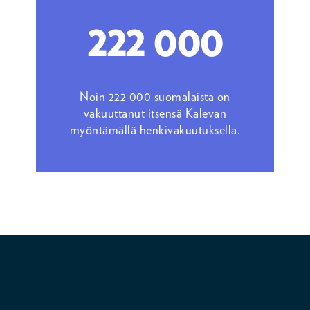
222 000
Noin 222 000 suomalaista on
vakuuttanut itsensä Kalevan
myöntämällä henkivakuutuksella.