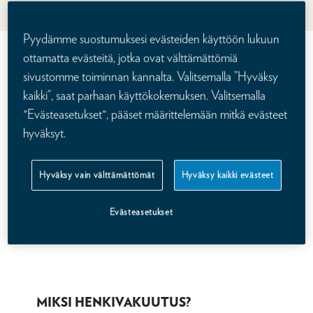
saat vakuutuksen hinnan juuri sinulle.
Pyydämme suostumuksesi evästeiden käyttöön lukuun
Katso videolta lisää Kalevan
ottamatta evästeitä, jotka ovat välttämättömiä
sivustomme toiminnan kannalta. Valitsemalla ”Hyväksy
henkivakuutuksesta
kaikki”, saat parhaan käyttökokemuksen. Valitsemalla
"Evästeasetukset", pääset määrittelemään mitkä evästeet
hyväksyt.
Hyväksy vain välttämättömät
Hyväksy kaikki evästeet
Evästeasetukset
MIKSI HENKIVAKUUTUS?