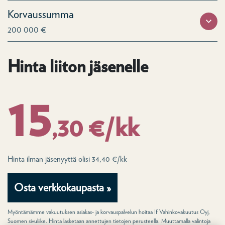
Korvaussumma
200 000 €
Hinta liiton jäsenelle
15
,30 €/kk
Hinta ilman jäsenyyttä olisi 34,40 €/kk
Osta verkkokaupasta »
Myöntämämme vakuutuksen asiakas- ja korvauspalvelun hoitaa If Vahinkovakuutus Oyj,
Suomen sivuliike. Hinta lasketaan annettujen tietojen perusteella. Muuttamalla valintoja