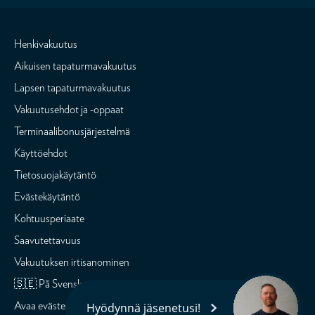
Henkivakuutus
Aikuisen tapaturmavakuutus
Lapsen tapaturmavakuutus
Vakuutusehdot ja -oppaat
Terminaalibonusjärjestelmä
Käyttöehdot
Tietosuojakäytäntö
Evästekäytäntö
Kohtuusperiaate
Saavutettavuus
Vakuutuksen irtisanominen
🇸🇪 På Svenska
Avaa evästeasetukset
Hyödynnä jäsenetusi!