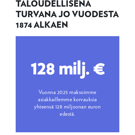
TALOUDELLISENA
TURVANA JO VUODESTA
1874 ALKAEN
128 milj. €
Vuonna 2025 maksoimme
asiakkaillemme korvauksia
yhteensä 128 miljoonan euron
edestä.