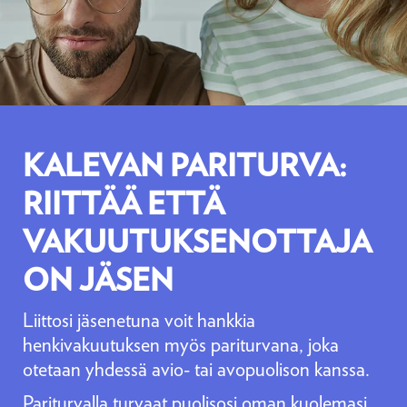
KALEVAN PARITURVA:
RIITTÄÄ ETTÄ
VAKUUTUKSENOTTAJA
ON JÄSEN
Liittosi jäsenetuna voit hankkia
henkivakuutuksen myös pariturvana, joka
otetaan yhdessä avio- tai avopuolison kanssa.
Pariturvalla turvaat puolisosi oman kuolemasi