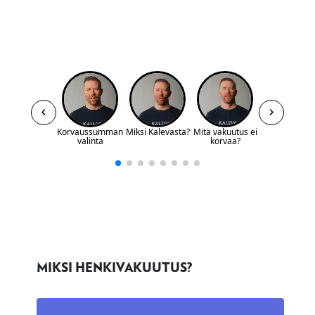
Katso videolta lisää Kalevan
henkivakuutuksesta
MIKSI HENKIVAKUUTUS?