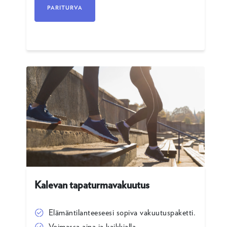
PARITURVA
Kalevan tapaturmavakuutus
Elämäntilanteeseesi sopiva vakuutuspaketti.
Voimassa aina ja kaikkialla.