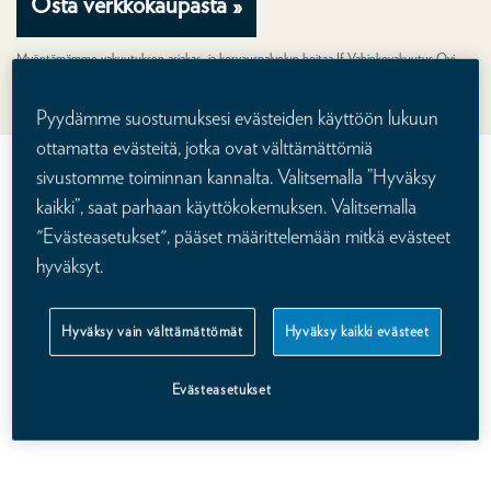
Osta verkkokaupasta »
Myöntämämme vakuutuksen asiakas- ja korvauspalvelun hoitaa If Vahinkovakuutus Oyj,
Suomen sivuliike. Hinta lasketaan annettujen tietojen perusteella. Muuttamalla valintoja
saat vakuutuksen hinnan juuri sinulle.
Pyydämme suostumuksesi evästeiden käyttöön lukuun
ottamatta evästeitä, jotka ovat välttämättömiä
sivustomme toiminnan kannalta. Valitsemalla ”Hyväksy
kaikki”, saat parhaan käyttökokemuksen. Valitsemalla
Kalevan henkivakuutus
"Evästeasetukset", pääset määrittelemään mitkä evästeet
hyväksyt.
Hyväksy vain välttämättömät
Hyväksy kaikki evästeet
Evästeasetukset