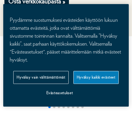
Osta verkkokaupasta »
Myöntämämme vakuutuksen asiakas- ja korvauspalvelun hoitaa If Vahinkovakuutus Oyj,
Pyydämme suostumuksesi evästeiden käyttöön lukuun
Suomen sivuliike. Hinta lasketaan annettujen tietojen perusteella. Muuttamalla valintoja
saat vakuutuksen hinnan juuri sinulle.
ottamatta evästeitä, jotka ovat välttämättömiä
sivustomme toiminnan kannalta. Valitsemalla ”Hyväksy
kaikki”, saat parhaan käyttökokemuksen. Valitsemalla
Katso videolta lisää Kalevan
"Evästeasetukset", pääset määrittelemään mitkä evästeet
henkivakuutuksesta
hyväksyt.
Hyväksy vain välttämättömät
Hyväksy kaikki evästeet
Evästeasetukset