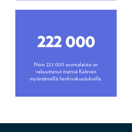
222 000
Noin 222 000 suomalaista on
vakuuttanut itsensä Kalevan
myöntämällä henkivakuutuksella.