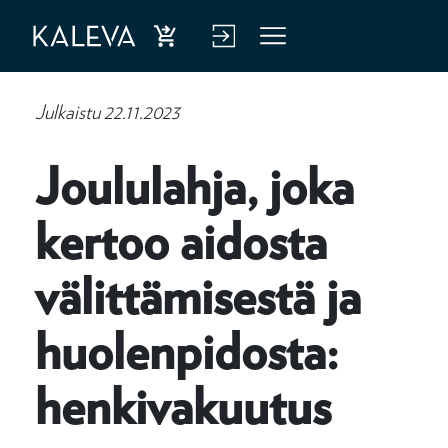
Ost
Kirj
Vali
a
aud
kko
Julkaistu 22.11.2023
hen
u
kiva
verk
Joululahja, joka
kuu
kop
kertoo aidosta
tus
alve
luu
välittämisestä ja
n
huolenpidosta:
henkivakuutus