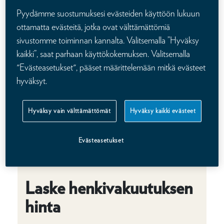
heidän hyvinvointinsa myös silloin, kun et ole enää fyysisesti
Pyydämme suostumuksesi evästeiden käyttöön lukuun
läsnä.
Kalevan pariturvalla
vakuutat sekä itsesi että puolisosi
ottamatta evästeitä, jotka ovat välttämättömiä
edullisesti.
sivustomme toiminnan kannalta. Valitsemalla ”Hyväksy
kaikki”, saat parhaan käyttökokemuksen. Valitsemalla
Henkivakuutus tarjoaa taloudellista suojaa yllättävien
"Evästeasetukset", pääset määrittelemään mitkä evästeet
tilanteiden varalta. Olipa kyse sitten sairaudesta tai
tapaturmasta johtuvasta kuolemasta, henkivakuutus auttaa
hyväksyt.
läheisiäsi selviytymään taloudellisesti vaikeista ajoista. Tämä
tekee siitä poikkeuksellisen arvokkaan lahjan, joka kestää vuosia
Hyväksy vain välttämättömät
Hyväksy kaikki evästeet
eteenpäin.
Evästeasetukset
Juttu jatkuu laskurin alla.
Laske henkivakuutuksen
hinta