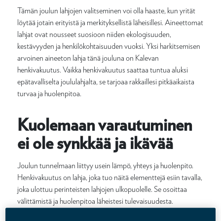
Tämän joulun lahjojen valitseminen voi olla haaste, kun yrität
löytää jotain erityistä ja merkityksellistä läheisillesi. Aineettomat
lahjat ovat nousseet suosioon niiden ekologisuuden,
kestävyyden ja henkilökohtaisuuden vuoksi. Yksi harkitsemisen
arvoinen aineeton lahja tänä jouluna on Kalevan
henkivakuutus. Vaikka henkivakuutus saattaa tuntua aluksi
epätavalliselta joululahjalta, se tarjoaa rakkaillesi pitkäaikaista
turvaa ja huolenpitoa.
Kuolemaan varautuminen
ei ole synkkää ja ikävää
Joulun tunnelmaan liittyy usein lämpö, yhteys ja huolenpito.
Henkivakuutus on lahja, joka tuo näitä elementtejä esiin tavalla,
joka ulottuu perinteisten lahjojen ulkopuolelle. Se osoittaa
välittämistä ja huolenpitoa läheistesi tulevaisuudesta.
Antamalla henkivakuutuksen lahjaksi kerrot, että haluat turvata