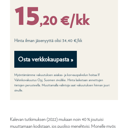
15
,20 €/kk
Hinta ilman jäsenyyttä olisi 34,40 €/kk
Osta verkkokaupasta »
Myöntämämme vakuutuksen asiakas- ja korvauspalvelun hoitaa If
Vahinkovakuutus Oyj, Suomen sivuliike. Hinta lasketaan annettujen
tietojen perusteella. Muuttamalla valintoja saat vakuutuksen hinnan juuri
sinulle.
Kalevan tutkimuksen (2022) mukaan noin 40 % joutuisi
muuttamaan kodistaan, jos puoliso menehtyisi. Monelle myös